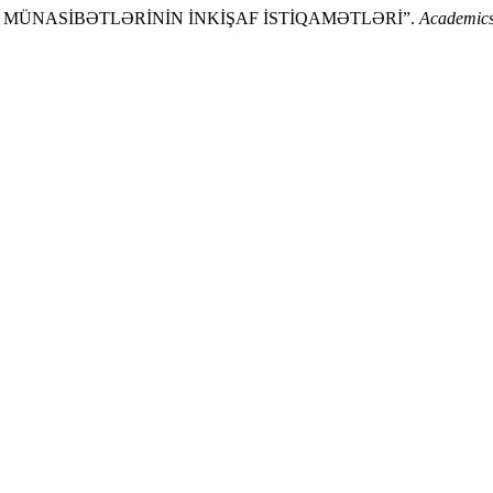
İNQ MÜNASİBƏTLƏRİNİN İNKİŞAF İSTİQAMƏTLƏRİ”.
Academics