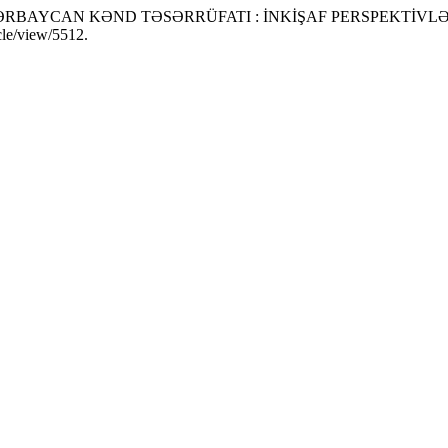
 “AZƏRBAYCAN KƏND TƏSƏRRÜFATI : İNKİŞAF PERSPEKTİVL
cle/view/5512.