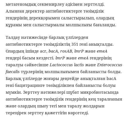
метагеномдық секвенирлеу әдісімен зерттелді.
Алынған деректер антибиотиктерге төзімділік
гендерінің дерекқорымен салыстырылып, олардың
құрамы мен салыстырмалы молшылығы бағаланды.
Талдау нәтижесінде барлық үлгілерден
антибиотиктерге төзімділіктің 351 гені анықталды.
Олардың ішінде acr,
bacA
,
rosAB
,
lmrP
және
emeA
гендері басым кездесті.
lmrP
және
emeA
гендерінің
таралуы сәйкесінше
Lactococcus lactis
және
Enterococcus
faecalis
түрлерінің молшылығымен байланысты болды.
Барлық үлгілерде жоғары деңгейде анықталған bacA
гені бацитрацинге төзімділікпен байланысты болуы
мүмкін. Зерттеу нәтижелері шұбат микробиотасында
антибиотиктерге төзімділік гендерінің кең таралғанын
және олардың шығу тегі мен таралу жолдарын
тереңірек зерттеу қажеттігін көрсетеді.