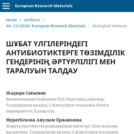
European Research Materials
Home
/
Archives
/
No. 13 (2026): European Research Materials
/
Biological Sciences
ШҰБАТ ҮЛГІЛЕРІНДЕГІ
АНТИБИОТИКТЕРГЕ ТӨЗІМДІЛІК
ГЕНДЕРІНІҢ ӘРТҮРЛІЛІГІ МЕН
ТАРАЛУЫН ТАЛДАУ
Жадыра Сағыман
Биоинженерия бойынша PhD, Оқытушы дәріскер,
Талдықорған қаласы, І.Жансүгіров атындағы Жетісу
университеті, Қазақстан.
Муратбекова Аяулым Ержановна
Жаратылыстану ғылымдарының магистрі, Кіші ғылыми
қызметкер, Талдықорған қаласы, І.Жансүгіров атындағы