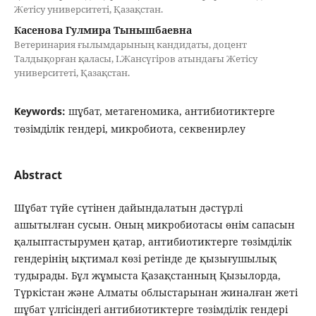
Жетісу университеті, Қазақстан.
Касенова Гулмира Тынышбаевна
Ветеринария ғылымдарының кандидаты, доцент
Талдықорған қаласы, І.Жансүгіров атындағы Жетісу
университеті, Қазақстан.
Keywords:
шұбат, метагеномика, антибиотиктерге
төзімділік гендері, микробиота, секвенирлеу
Abstract
Шұбат түйе сүтінен дайындалатын дәстүрлі
ашытылған сусын. Оның микробиотасы өнім сапасын
қалыптастырумен қатар, антибиотиктерге төзімділік
гендерінің ықтимал көзі ретінде де қызығушылық
тудырады. Бұл жұмыста Қазақстанның Қызылорда,
Түркістан және Алматы облыстарынан жиналған жеті
шұбат үлгісіндегі антибиотиктерге төзімділік гендері