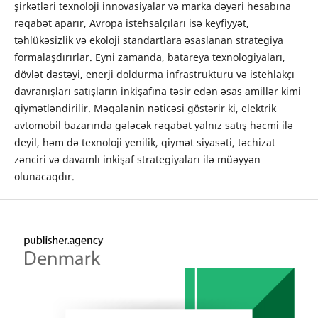
şirkətləri texnoloji innovasiyalar və marka dəyəri hesabına
rəqabət aparır, Avropa istehsalçıları isə keyfiyyət,
təhlükəsizlik və ekoloji standartlara əsaslanan strategiya
formalaşdırırlar. Eyni zamanda, batareya texnologiyaları,
dövlət dəstəyi, enerji doldurma infrastrukturu və istehlakçı
davranışları satışların inkişafına təsir edən əsas amillər kimi
qiymətləndirilir. Məqalənin nəticəsi göstərir ki, elektrik
avtomobil bazarında gələcək rəqabət yalnız satış həcmi ilə
deyil, həm də texnoloji yenilik, qiymət siyasəti, təchizat
zənciri və davamlı inkişaf strategiyaları ilə müəyyən
olunacaqdır.