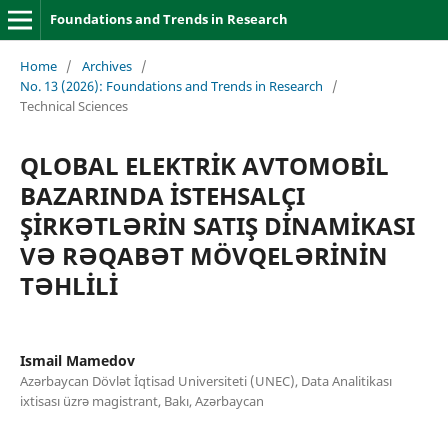
Foundations and Trends in Research
Home
/
Archives
/
No. 13 (2026): Foundations and Trends in Research
/
Technical Sciences
QLOBAL ELEKTRİK AVTOMOBİL
BAZARINDA İSTEHSALÇI
ŞİRKƏTLƏRİN SATIŞ DİNAMİKASI
VƏ RƏQABƏT MÖVQELƏRİNİN
TƏHLİLİ
Ismail Mamedov
Azərbaycan Dövlət İqtisad Universiteti (UNEC), Data Analitikası
ixtisası üzrə magistrant, Bakı, Azərbaycan