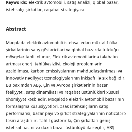
Keywords:
elektrik avtomobili, satış analizi, qlobal bazar,
istehsalçı şirkətlər, rəqabət strategiyası
Abstract
Məqalədə elektrik avtomobili istehsal edən müxtəlif ölkə
şirkətlərinin satış göstəriciləri və qlobal bazarda tutduğu
mövqelər təhlil olunur. Elektrik avtomobillərinə tələbatın
artması enerji təhlükəsizliyi, ekoloji problemlərin
azaldılması, karbon emissiyalarının məhdudlaşdırılması və
innovativ nəqliyyat texnologiyalarının inkişafı ilə sıx bağlıdır.
Bu baxımdan ABŞ, Çin və Avropa şirkətlərinin bazar
fəaliyyəti, satış dinamikası və rəqabət üstünlükləri xüsusi
əhəmiyyət kəsb edir. Məqalədə elektrik avtomobil bazarının
formalaşma xüsusiyyətləri, əsas istehsalçıların satış
performansı, bazar payı və şirkət strategiyalarının nəticələrə
təsiri araşdırılır. Təhlil göstərir ki, Çin şirkətləri geniş
istehsal həcmi və daxili bazar üstünlüyü ilə seçilir, ABŞ