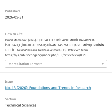
Published
2026-05-31
How to Cite
Ismail Mamedov. (2026). QLOBAL ELEKTRİK AVTOMOBİL BAZARINDA
İSTEHSALÇI ŞİRKƏTLƏRİN SATIŞ DİNAMİKASI VƏ RƏQABƏT MÖVQELƏRİNİN
TƏHLİLİ.
Foundations and Trends in Research
, (13). Retrieved from
https://ojs.publisher.agency/index.php/FTR/article/view/8829
More Citation Formats
Issue
No. 13 (2026): Foundations and Trends in Research
Section
Technical Sciences