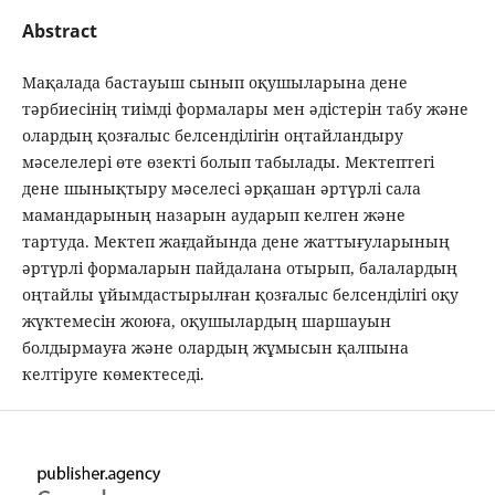
Abstract
Мақалада бастауыш сынып оқушыларына дене
тәрбиесінің тиімді формалары мен әдістерін табу және
олардың қозғалыс белсенділігін оңтайландыру
мәселелері өте өзекті болып табылады. Мектептегі
дене шынықтыру мәселесі әрқашан әртүрлі сала
мамандарының назарын аударып келген және
тартуда. Мектеп жағдайында дене жаттығуларының
әртүрлі формаларын пайдалана отырып, балалардың
оңтайлы ұйымдастырылған қозғалыс белсенділігі оқу
жүктемесін жоюға, оқушылардың шаршауын
болдырмауға және олардың жұмысын қалпына
келтіруге көмектеседі.