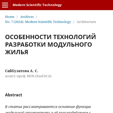
Modern Scientific Technology
Home
/
Archives
/
No. 7 (2024): Modern Scientific Technology
/
Architecture
ОСОБЕННОСТИ ТЕХНОЛОГИЙ
РАЗРАБОТКИ МОДУЛЬНОГО
ЖИЛЬЯ
Сайбулатова А. C.
ассист. проф. МОК (КазГАСА)
Abstract
В статье рассматриваются основные
функции
модульной архитектуры и е
ё
взаимоде
й
ствие с