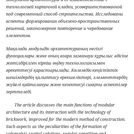
технологией кирпичной кладки, усовершенствованной
под современный способ строительства
.
Исследованы
аспекты формирования объемно
-
пространственных
решений, закономерное повторение и чередование
элементов.
Мақалада модульдік архитектураның негізгі
функциялары және оның өзара заманауи құрылыс әдісіне
жетілдірілген кірпіш өңдеу технологиясымен
әрекеттесуі қарастырылады. Көлемдік-кеңістіктік
шешімдердің қалыптасу ерекшеліктері, элементтердің
жүйелі қайталануы және кезектесуі сияқты аспектілер
зерттеледі.
The article discusses the main functions of modular
architecture and its interaction with the technology of
brickwork, improved for the modern method of construction.
Such aspects as the peculiarities of the formation of
volumetric-spatial solutions, regular repetition and