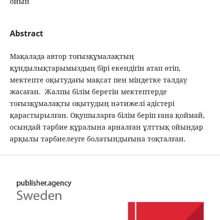
ойын
Abstract
Мақалада автор тоғызқұмалақтың
құндылықтарымыздың бірі екендігін атап өтіп,
мектепте оқытудағы мақсат пен міндетке талдау
жасаған. Жалпы білім беретін мектептерде
тоғызқұмалақты оқытудың нәтижелі әдістері
қарастырылған. Оқушыларға білім беріп ғана қоймай,
осындай тәрбие құралына арналған ұлттық ойындар
арқылы тәрбиелеуге болатындығына тоқталған.