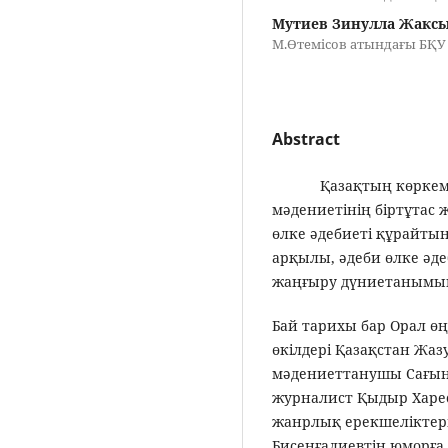
Мутиев Зинулла Жакс
М.Өтемісов атындағы БҚУ п
Abstract
Қазақтың көркем әде
мәдениетінің біртұтас ж
өлке әдебиеті құрайты
арқылы, әдеби өлке әде
жаңғыру дүниетанымын
Бай тарихы бар Орал өң
өкілдері Қазақстан Жа
мәдениеттанушы Сағынт
журналист Қыдыр Харе
жанрлық ерекшеліктері
Бисенғалиевтің юморғ