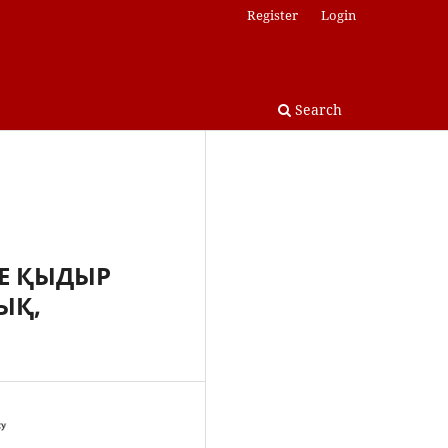
Register
Login
Search
НЕ ҚЫДЫР
ЫҚ,