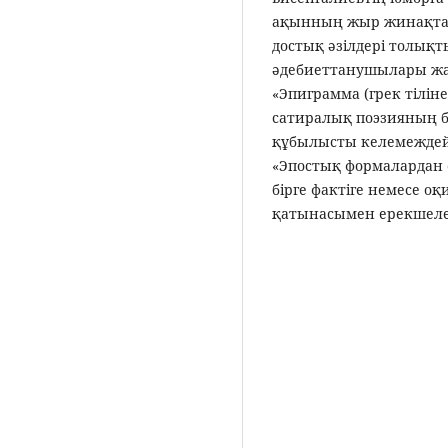
ақынның жыр жинақтар
достық әзілдері толық
әдебиеттанушылары жас
«Эпиграмма (грек тіліне
сатиралық поэзияның б
құбылысты келемеждейт
«Эпостық формалардан 
бірге фактіге немесе оқ
қатынасымен ерекшеленд