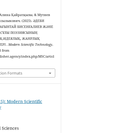
Алина Қайратқызы, & Мутиев
сылыкович. (2025). ӘДЕБИ
САҒЫНТАЙ БИСЕНҒАЛИЕВ ЖӘНЕ
ЕСҰЛЫ ПОЭЗИЯСЫНЫҢ
Қ-ИДЕЯЛЫҚ, ЖАНРЛЫҚ
ЕРІ .
Modern Scientific Technology
,
d from
blisher.agency/index.php/MSC/articl
tion Formats
25): Modern Scientific
y
l Sciences