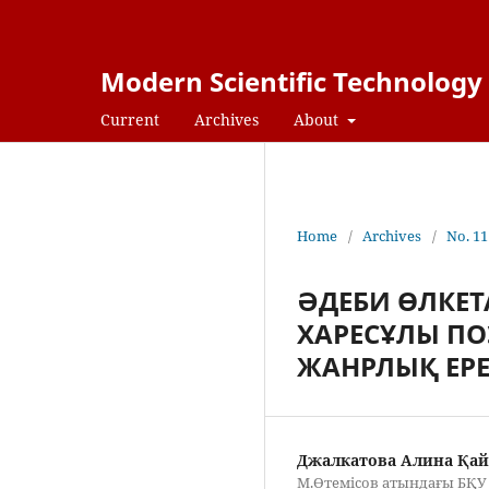
Modern Scientific Technology
Current
Archives
About
Home
/
Archives
/
No. 11
ӘДЕБИ ӨЛКЕТ
ХАРЕСҰЛЫ П
ЖАНРЛЫҚ ЕРЕ
Джалкатова Алина Қа
М.Өтемісов атындағы БҚУ 4