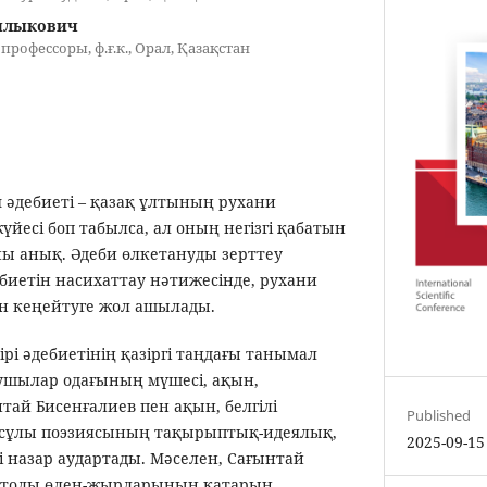
ылыкович
рофессоры, ф.ғ.к., Орал, Қазақстан
биеті – қазақ ұлтының рухани
үйесі боп табылса, ал оның негізгі қабатын
ны анық. Әдеби өлкетануды зерттеу
биетін насихаттау нәтижесінде, рухани
 кеңейтуге жол ашылады.
ірі әдебиетінің қазіргі таңдағы танымал
зушылар одағының мүшесі, ақын,
ай Бисенғалиев пен ақын, белгілі
Published
сұлы поэзиясының тақырыптық-идеялық,
2025-09-15
 назар аудартады. Мәселен, Сағынтай
а толы өлең-жырларының қатарын