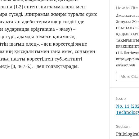
ына [1-2] енген эпиграммалары мен
How to Cite
тыра түседі. Эпиграмма жанры туралы орыс
Джалкатова 
ақтаған әдеби терминдер сөздігінде
Зинулла Жак
ӨЛКЕТАНУ: 
н аударғанда epigramma – жазу) –
ҚЫДЫР ХАР
ір түрі, адамды немесе қоғамдық
ТАҚЫРЫПТЫ
ін шағын өлең», - деп көрсетеді және
ЕРЕКШЕЛІКТ
өзінің қысқалығымен ғана емес, сонымен
(11). Retrieve
иғаға нақты көрсетілген субъективті
https://ojs.pu
e/view/6766
і» [3, 467 б.], - деп толықтырады.
More Cita
Issue
No. 11 (20
Technolog
Section
Philologica