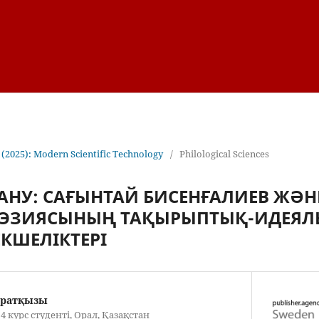
 (2025): Modern Scientific Technology
/
Philological Sciences
АНУ: САҒЫНТАЙ БИСЕНҒАЛИЕВ ЖӘ
ОЭЗИЯСЫНЫҢ ТАҚЫРЫПТЫҚ-ИДЕЯЛ
КШЕЛІКТЕРІ
йратқызы
 курс студенті, Орал, Қазақстан