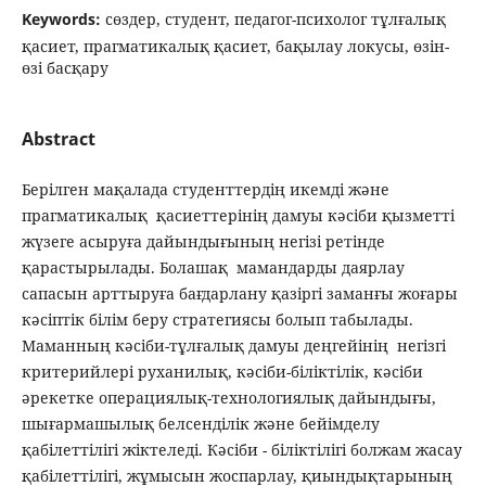
Keywords:
сөздер, студент, педагог-психолог тұлғалық
қасиет, прагматикалық қасиет, бақылау локусы, өзін-
өзі басқару
Abstract
Берілген мақалада студенттердің икемді және
прагматикалық қасиеттерінің дамуы кәсіби қызметті
жүзеге асыруға дайындығының негізі ретінде
қарастырылады. Болашақ мамандарды даярлау
сапасын арттыруға бағдарлану қазіргі заманғы жоғары
кәсіптік білім беру стратегиясы болып табылады.
Маманның кәсіби-тұлғалық дамуы деңгейінің негізгі
критерийлері руханилық, кәсіби-біліктілік, кәсіби
әрекетке операциялық-технологиялық дайындығы,
шығармашылық белсенділік және бейімделу
қабілеттілігі жіктеледі. Кәсіби - біліктілігі болжам жасау
қабілеттілігі, жұмысын жоспарлау, қиындықтарының