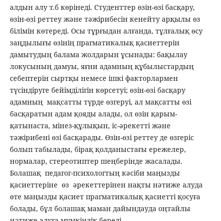
алдын алу т.б көрінеді. Студенттер өзін-өзі басқару,
өзін-өзі реттеу және тәжірибесін кенейту арқылы өз
білімін көтереді. Осы тұрғыдан алғанда, тұлғалық өсу
заңдылығы өзінің прагматикалық қасиеттерін
дамытудың балама жолдарын ұсынады: бақылау
локусының дамуы, яғни адамның құбылыстардың
себептерін сыртқы немесе ішкі факторлармен
түсіндіруге бейімділігін көрсетуі; өзін-өзі басқару
адамның мақсатты түрде өзгеруі, ал мақсатты өзі
басқаратын адам қояды алады, ол өзін қарым-
қатынаста, мінез-құлықын, іс-әрекетті және
тәжірибені өзі басқарады. Өзін-өзі реттеу де өзгеріс
болып табылады, бірақ қолданыстағы ережелер,
нормалар, стереотиптер шеңберінде жасалады.
Болашақ педагог-психологтың кәсіби маңызды
қасиеттеріне өз әрекеттерінен нақты нәтиже алуда
өте маңызды қасиет прагматикалық қасиетті қосуға
болады, бұл болашақ маман дайындауда оңтайлы
нәтиже алуға мүмкіндік береді.