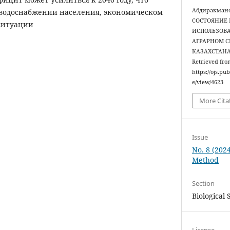
Абдиракманов
 водоснабжении населения, экономическом
СОСТОЯНИЕ 
 ситуации
ИСПОЛЬЗОВА
АГРАРНОМ 
КАЗАХСТАН
Retrieved fro
https://ojs.p
e/view/4623
More Cita
Issue
No. 8 (2024
Method
Section
Biological 
License