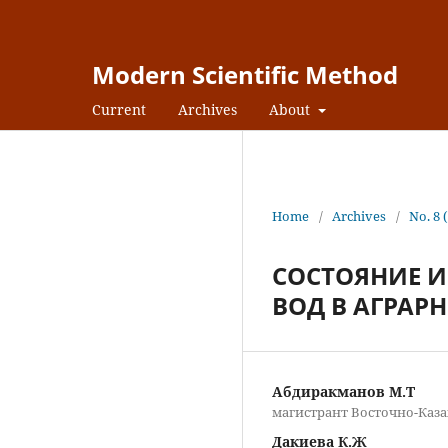
Modern Scientific Method
Current
Archives
About
Home
/
Archives
/
No. 8 
СОСТОЯНИЕ 
ВОД В АГРАР
Абдиракманов М.Т
магистрант Восточно-Каза
Дакиева К.Ж