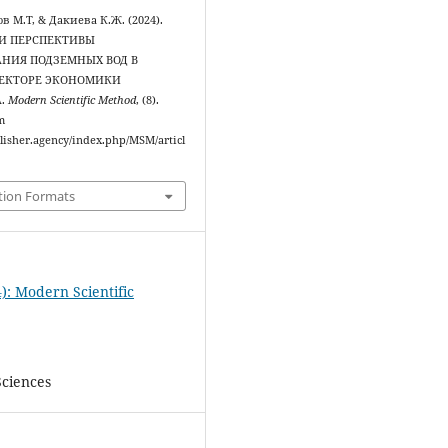
 М.Т, & Дакиева К.Ж. (2024).
И ПЕРСПЕКТИВЫ
НИЯ ПОДЗЕМНЫХ ВОД В
СЕКТОРЕ ЭКОНОМИКИ
А.
Modern Scientific Method
, (8).
m
ublisher.agency/index.php/MSM/articl
tion Formats
): Modern Scientific
Sciences