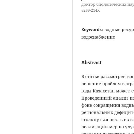
доктор биологических нау
6269-214X
Keywords:
водные ресур
водоснабжение
Abstract
В статье рассмотрен во
решение проблем в агр
годы Казахстан может с
Проведенный анализ по
фоне сокращения водны
региональных дефицитов
столкнуться шесть из в
реализации мер по ул
водными ресурсами, деф