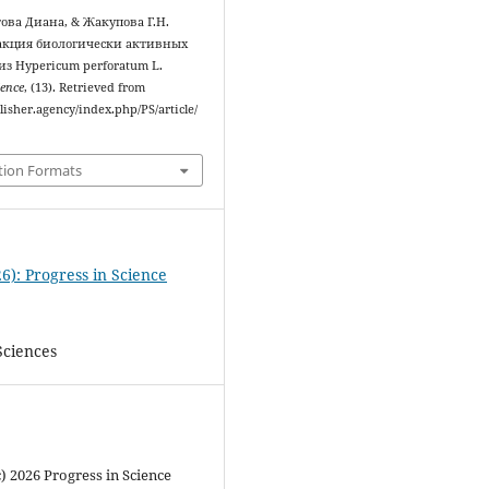
ова Диана, & Жакупова Г.Н.
ракция биологически активных
з Hypericum perforatum L.
ience
, (13). Retrieved from
blisher.agency/index.php/PS/article/
tion Formats
6): Progress in Science
Sciences
) 2026 Progress in Science