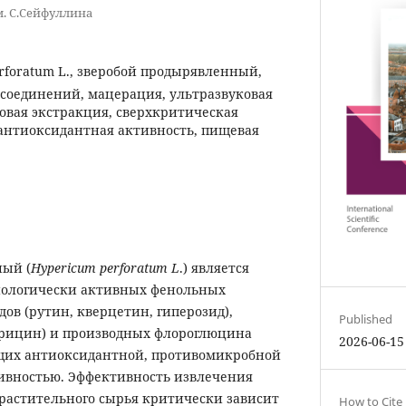
им. С.Сейфуллина
rforatum L., зверобой продырявленный,
соединений, мацерация, ультразвуковая
овая экстракция, сверхкритическая
антиоксидантная активность, пищевая
ный (
Hypericum perforatum L
.) является
ологически активных фенольных
ов (рутин, кверцетин, гиперозид),
Published
ерицин) и производных флороглюцина
2026-06-15
щих антиоксидантной, противомикробной
ивностью. Эффективность извлечения
растительного сырья критически зависит
How to Cite