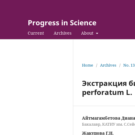
Progress in Science
Current
Archives
About
Home
/
Archives
/
No. 13
Экстракция б
perforatum L.
Айтмагамбетова Диан
Бакалавр, КАТИУ им. С.Се
Жакупова Г.Н.