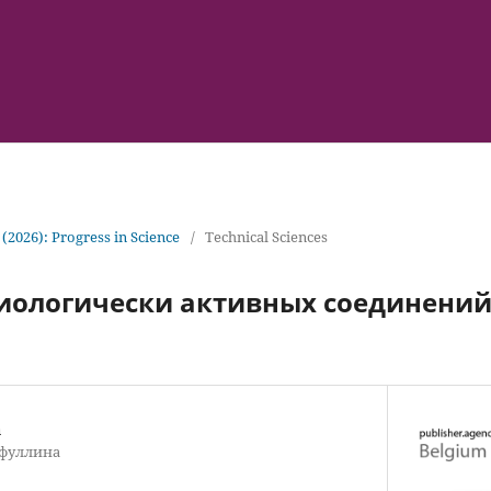
 (2026): Progress in Science
/
Technical Sciences
иологически активных соединений
а
йфуллина