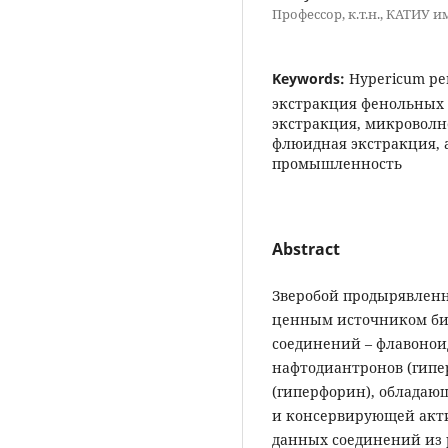
Профессор, к.т.н., КАТИУ 
Keywords:
Hypericum pe
экстракция фенольных 
экстракция, микроволн
флюидная экстракция, 
промышленность
Abstract
Зверобой продырявлен
ценным источником би
соединений – флавоноид
нафтодиантронов (гип
(гиперфорин), обладаю
и консервирующей акт
данных соединений из 