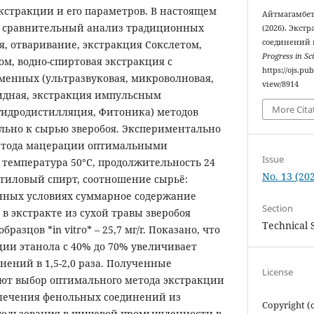
кстракции и его параметров. В настоящем
Айтмагамбет
н сравнительный анализ традиционных
(2026). Экст
соединений и
, отваривание, экстракция Сокслетом,
Progress in Sc
м, водно-спиртовая экстракция с
https://ojs.pu
менных (ультразвуковая, микроволновая,
view/8914
идная, экстракция импульсным
More Cita
гидродистилляция, Фитоника) методов
ьно к сырью зверобоя. Экспериментально
метода мацерации оптимальными
Issue
 температура 50°C, продолжительность 24
No. 13 (202
 этиловый спирт, соотношение сырьё:
анных условиях суммарное содержание
Section
 экстракте из сухой травы зверобоя
Technical 
 образцов *in vitro* – 25,7 мг/г. Показано, что
и этанола с 40% до 70% увеличивает
ений в 1,5-2,0 раза. Полученные
License
ют выбор оптимального метода экстракции
лечения фенольных соединений из
Copyright (c
спользования в пищевой промышленности в