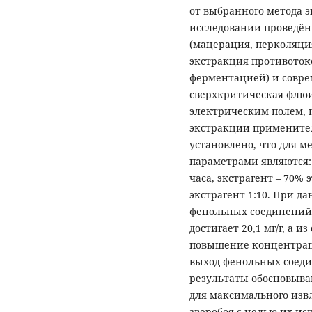
от выбранного метода э
исследовании проведё
(мацерация, перколяция
экстракция противотоко
ферментацией) и совре
сверхкритическая флю
электрическим полем, 
экстракции применител
установлено, что для 
параметрами являются:
часа, экстрагент – 70%
экстрагент 1:10. При д
фенольных соединений в
достигает 20,1 мг/г, а из
повышение концентраци
выход фенольных соедин
результаты обосновыва
для максимального изв
зверобоя с целью их и