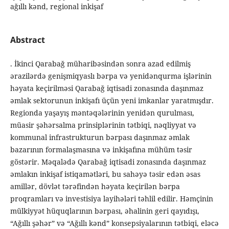
ağıllı kənd, regional inkişaf
Abstract
. İkinci Qarabağ müharibəsindən sonra azad edilmiş
ərazilərdə genişmiqyaslı bərpa və yenidənqurma işlərinin
həyata keçirilməsi Qarabağ iqtisadi zonasında daşınmaz
əmlak sektorunun inkişafı üçün yeni imkanlar yaratmışdır.
Regionda yaşayış məntəqələrinin yenidən qurulması,
müasir şəhərsalma prinsiplərinin tətbiqi, nəqliyyat və
kommunal infrastrukturun bərpası daşınmaz əmlak
bazarının formalaşmasına və inkişafına mühüm təsir
göstərir. Məqalədə Qarabağ iqtisadi zonasında daşınmaz
əmlakın inkişaf istiqamətləri, bu sahəyə təsir edən əsas
amillər, dövlət tərəfindən həyata keçirilən bərpa
proqramları və investisiya layihələri təhlil edilir. Həmçinin
mülkiyyət hüquqlarının bərpası, əhalinin geri qayıdışı,
“Ağıllı şəhər” və “Ağıllı kənd” konsepsiyalarının tətbiqi, eləcə