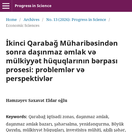
Progress in Science
Home
/
Archives
/
No. 13 (2026): Progress in Science
/
Economic Sciences
İkinci Qarabağ Müharibəsindən
sonra daşınmaz əmlak və
mülkiyyət hüquqlarının bərpası
prosesi: problemlər və
perspektivlər
Həmzəyev Səxavət Eldar oğlu
Keywords:
Qarabağ iqtisadi zonas, daşınmaz əmlak,
daşınmaz əmlak bazarı, şəhərsalma, yenidənqurma, Böyük
Qayıdış, mülkiyyət hüquqları, investisiya mühiti, ağıllı şəhər,