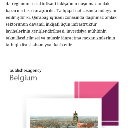
də regionun sosial-iqtisadi inkişafının daşınmaz əmlak
bazarına təsiri araşdırılır. Tədqiqat nəticəsində müəyyən
edilmişdir ki, Qarabağ iqtisadi zonasında daşınmaz əmlak
sektorunun davamlı inkişafı üçün infrastruktur
layihələrinin genişləndirilməsi, investisiya mühitinin
təkmilləşdirilməsi və müasir idarəetmə mexanizmlərinin
tətbiqi xüsusi əhəmiyyət kəsb edir