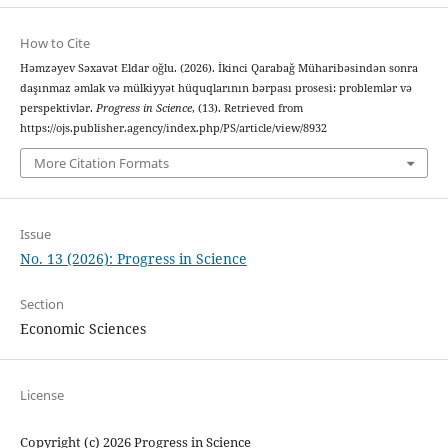
How to Cite
Həmzəyev Səxavət Eldar oğlu. (2026). İkinci Qarabağ Müharibəsindən sonra
daşınmaz əmlak və mülkiyyət hüquqlarının bərpası prosesi: problemlər və
perspektivlər.
Progress in Science
, (13). Retrieved from
https://ojs.publisher.agency/index.php/PS/article/view/8932
More Citation Formats
Issue
No. 13 (2026): Progress in Science
Section
Economic Sciences
License
Copyright (c) 2026 Progress in Science