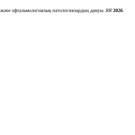
і және офтальмологиялық патологиялардың дамуы.
RR
2026
.