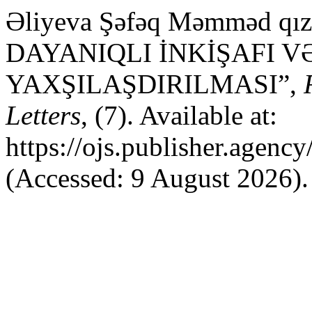
Əliyeva Şəfəq Məmməd q
DAYANIQLI İNKİŞAFI V
YAXŞILAŞDIRILMASI”,
Letters
, (7). Available at:
https://ojs.publisher.agen
(Accessed: 9 August 2026).