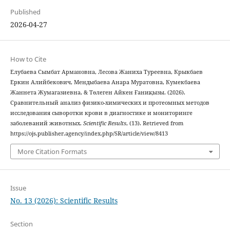
Published
2026-04-27
How to Cite
Елубаева Сымбат Армановна, Лесова Жаниха Туреевна, Крыкбаев
Еркин Алийбекович, Мендыбаева Анара Муратовна, Кумекбаева
Жаннета Жумагазиевна, & Төлеген Айкен Ғаниқызы. (2026).
Сравнительный анализ физико-химических и протеомных методов
исследования сыворотки крови в диагностике и мониторинге
заболеваний животных.
Scientific Results
, (13). Retrieved from
https://ojs.publisher.agency/index.php/SR/article/view/8413
More Citation Formats
Issue
No. 13 (2026): Scientific Results
Section