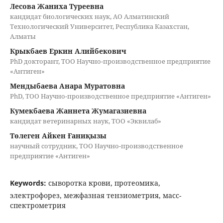
Лесова Жаниха Туреевна
кандидат биологических наук, АО Алматинский
Технологический Университет, Республика Казахстан,
Алматы
Крыкбаев Еркин Алийбекович
PhD докторант, ТОО Научно-производственное предприятие
«Антиген»
Мендыбаева Анара Муратовна
PhD, ТОО Научно-производственное предприятие «Антиген»
Кумекбаева Жаннета Жумагазиевна
кандидат ветеринарных наук, ТОО «Эквилаб»
Төлеген Айкен Ғаниқызы
научный сотрудник, ТОО Научно-производственное
предприятие «Антиген»
Keywords:
сыворотка крови, протеомика,
электрофорез, межфазная тензиометрия, масс-
спектрометрия