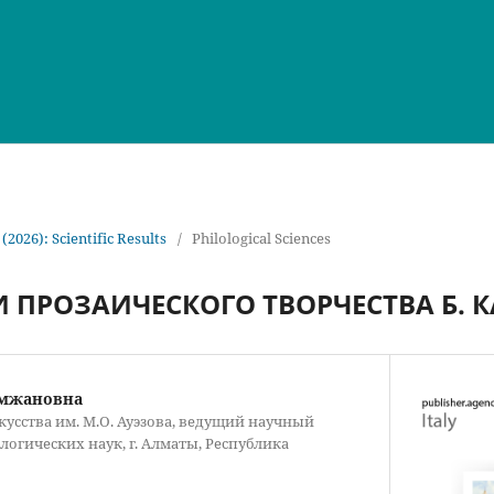
 (2026): Scientific Results
/
Philological Sciences
 ПРОЗАИЧЕСКОГО ТВОРЧЕСТВА Б. 
ымжановна
кусства им. М.О. Ауэзова, ведущий научный
логических наук, г. Алматы, Республика