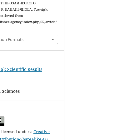
ТИ ПРОЗАИЧЕСКОГО
 Б. КАНАПЬЯНОВА.
Scientific
 Retrieved from
blisher.agency/index.php/SR/article/
tion Formats
6): Scientific Results
l Sciences
s licensed under a
Creative
ribution-ShareAlike 4.0