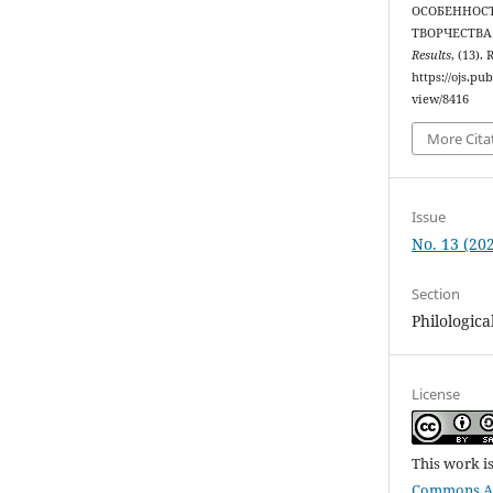
ОСОБЕННОС
ТВОРЧЕСТВА
Results
, (13).
https://ojs.pu
view/8416
More Cita
Issue
No. 13 (202
Section
Philologica
License
This work i
Commons Att