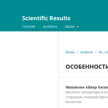
Scientific Results
Current
Archives
About
Home
/
Archives
/
No. 13
ОСОБЕННОСТИ
Машакова Айнур Кас
Институт литературы и ис
сотрудник, кандидат фило
Казахстан