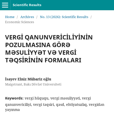
Scientific Results
Home
/
Archives
/
No. 13 (2026): Scientific Results
/
Economic Sciences
VERGİ QANUNVERİCİLİYİNİN
POZULMASINA GÖRƏ
MƏSULİYYƏT VƏ VERGİ
TƏQSİRİNİN FORMALARI
İsayev Elniz Mübariz oğlu
Maigstrant, Bakı Dövlət Universiteti
Keywords:
vergi hüququ, vergi məsuliyyəti, vergi
qanunvericiliyi, vergi təqsiri, qəsd, ehtiyatsızlıq, vergidən
yayınma