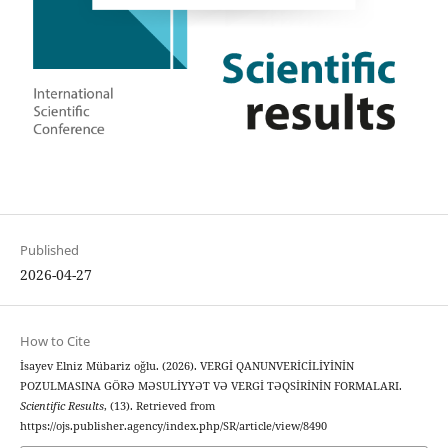
Published
2026-04-27
How to Cite
İsayev Elniz Mübariz oğlu. (2026). VERGİ QANUNVERİCİLİYİNİN
POZULMASINA GÖRƏ MƏSULİYYƏT VƏ VERGİ TƏQSİRİNİN FORMALARI.
Scientific Results
, (13). Retrieved from
https://ojs.publisher.agency/index.php/SR/article/view/8490