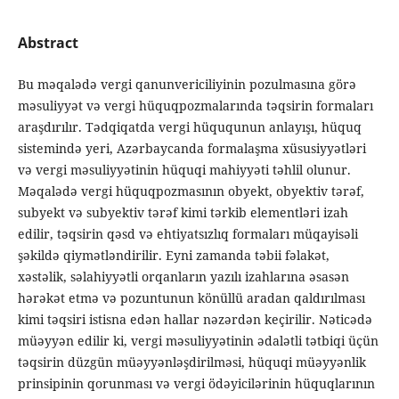
Abstract
Bu məqalədə vergi qanunvericiliyinin pozulmasına görə
məsuliyyət və vergi hüquqpozmalarında təqsirin formaları
araşdırılır. Tədqiqatda vergi hüququnun anlayışı, hüquq
sistemində yeri, Azərbaycanda formalaşma xüsusiyyətləri
və vergi məsuliyyətinin hüquqi mahiyyəti təhlil olunur.
Məqalədə vergi hüquqpozmasının obyekt, obyektiv tərəf,
subyekt və subyektiv tərəf kimi tərkib elementləri izah
edilir, təqsirin qəsd və ehtiyatsızlıq formaları müqayisəli
şəkildə qiymətləndirilir. Eyni zamanda təbii fəlakət,
xəstəlik, səlahiyyətli orqanların yazılı izahlarına əsasən
hərəkət etmə və pozuntunun könüllü aradan qaldırılması
kimi təqsiri istisna edən hallar nəzərdən keçirilir. Nəticədə
müəyyən edilir ki, vergi məsuliyyətinin ədalətli tətbiqi üçün
təqsirin düzgün müəyyənləşdirilməsi, hüquqi müəyyənlik
prinsipinin qorunması və vergi ödəyicilərinin hüquqlarının