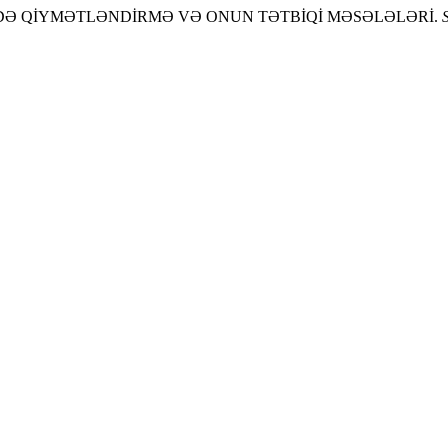
RİNDƏ QİYMƏTLƏNDİRMƏ VƏ ONUN TƏTBİQİ MƏSƏLƏLƏRİ.