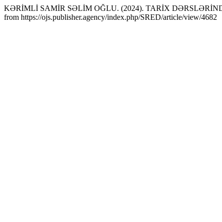
KƏRİMLİ SAMİR SƏLİM OĞLU. (2024). TARİX DƏRSLƏ
from https://ojs.publisher.agency/index.php/SRED/article/view/4682