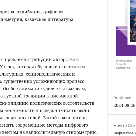
орства, атрибуция, цифровое
илометрия, казахская литература
ся проблема атрибуции авторства в
X века, которая обусловлена сложным
ультурных, социополитических и
в, существенно усложняющих процесс
. Особое внимание уделяется вызовам,
 от устной традиции к письменной
Published
акже влиянию политических обстоятельств
2024-08-26
гда анонимность и псевдонимность были
 среди писателей. В этой связи авторы
менять современные методы цифрового
How to Cite
акцентом на вычислительную стилометрию,
Шормакова А