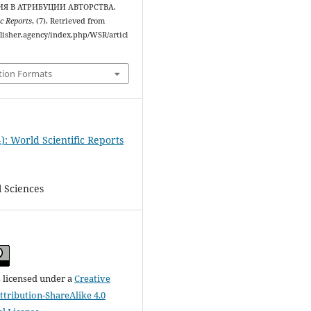
Я В АТРИБУЦИИ АВТОРСТВА.
ic Reports
, (7). Retrieved from
blisher.agency/index.php/WSR/articl
tion Formats
): World Scientific Reports
l Sciences
s licensed under a
Creative
ribution-ShareAlike 4.0