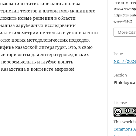
ользованию статистического анализа
СТИЛОМЕТРИ
World Scientif
еристик текстов и алгоритмов машинного
https://ojs.pu
дложить новые решения в области
e/view/4102
анализа зарубежных исследований
More Cita
иал стилометрии не только в установлении
аботке новых методологических подходов,
ифике казахской литературы. Это, в свою
Issue
вые горизонты для литературоведческих
No. 7 (2024
я переосмыслить и глубже понять
 Казахстана в контексте мировой
Section
Philologica
License
This work i
Commons Att