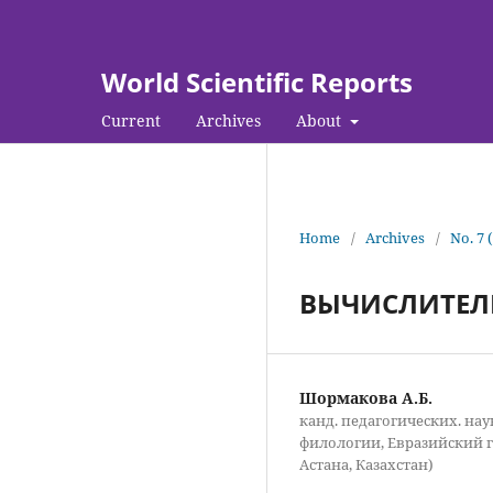
World Scientific Reports
Current
Archives
About
Home
/
Archives
/
No. 7 
ВЫЧИСЛИТЕЛЬ
Шормакова А.Б.
канд. педагогических. нау
филологии, Евразийский г
Астана, Казахстан)