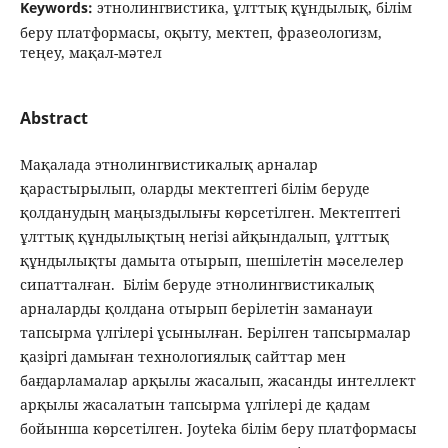
Keywords:
этнолингвистика, ұлттық құндылық, білім
беру платформасы, оқыту, мектеп, фразеологизм,
теңеу, мақал-мәтел
Abstract
Мақалада этнолингвистикалық арналар
қарастырылып, оларды мектептегі білім беруде
қолданудың маңыздылығы көрсетілген. Мектептегі
ұлттық құндылықтың негізі айқындалып, ұлттық
құндылықты дамыта отырып, шешілетін мәселелер
сипатталған. Білім беруде этнолингвистикалық
арналарды қолдана отырып берілетін заманауи
тапсырма үлгілері ұсынылған. Берілген тапсырмалар
қазіргі дамыған технологиялық сайттар мен
бағдарламалар арқылы жасалып, жасанды интеллект
арқылы жасалатын тапсырма үлгілері де қадам
бойынша көрсетілген. Joyteka білім беру платформасы