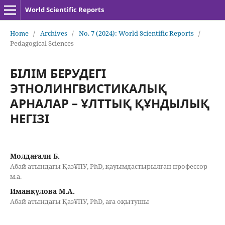
World Scientific Reports
Home
/
Archives
/
No. 7 (2024): World Scientific Reports
/
Pedagogical Sciences
БІЛІМ БЕРУДЕГІ
ЭТНОЛИНГВИСТИКАЛЫҚ
АРНАЛАР – ҰЛТТЫҚ ҚҰНДЫЛЫҚ
НЕГІЗІ
Молдағали Б.
Абай атындағы ҚазҰПУ, PhD, қауымдастырылған профессор
м.а.
Иманқұлова М.А.
Абай атындағы ҚазҰПУ, PhD, аға оқытушы