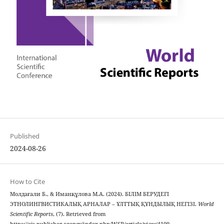
Published
2024-08-26
How to Cite
Молдағали Б., & Иманқұлова М.А. (2024). БІЛІМ БЕРУДЕГІ
ЭТНОЛИНГВИСТИКАЛЫҚ АРНАЛАР – ҰЛТТЫҚ ҚҰНДЫЛЫҚ НЕГІЗІ.
World
Scientific Reports
, (7). Retrieved from
https://ojs.publisher.agency/index.php/WSR/article/view/4109