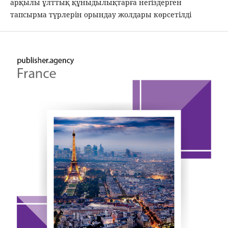
арқылы ұлттық құныдылықтарға негіздерген
тапсырма түрлерін орындау жолдары көрсетілді