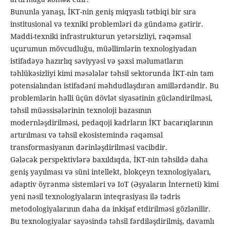
Bununla yanaşı, İKT-nin geniş miqyaslı tətbiqi bir sıra
institusional və texniki problemləri də gündəmə gətirir.
Maddi-texniki infrastrukturun yetərsizliyi, rəqəmsal
uçurumun mövcudluğu, müəllimlərin texnologiyadan
istifadəyə hazırlıq səviyyəsi və şəxsi məlumatların
təhlükəsizliyi kimi məsələlər təhsil sektorunda İKT-nin tam
potensialından istifadəni məhdudlaşdıran amillərdəndir. Bu
problemlərin həlli üçün dövlət siyasətinin gücləndirilməsi,
təhsil müəssisələrinin texnoloji bazasının
modernləşdirilməsi, pedaqoji kadrların İKT bacarıqlarının
artırılması və təhsil ekosistemində rəqəmsal
transformasiyanın dərinləşdirilməsi vacibdir.
Gələcək perspektivlərə baxıldıqda, İKT-nin təhsildə daha
geniş yayılması və süni intellekt, blokçeyn texnologiyaları,
adaptiv öyrənmə sistemləri və IoT (Əşyaların İnterneti) kimi
yeni nəsil texnologiyaların inteqrasiyası ilə tədris
metodologiyalarının daha da inkişaf etdirilməsi gözlənilir.
Bu texnologiyalar sayəsində təhsil fərdiləşdirilmiş, davamlı