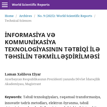
World Scientific Reports
Home
/
Archives
/
No. 9 (2025): World Scientific Reports
/
Technical Sciences
İNFORMASİYA VƏ
KOMMUNİKASİYA
TEXNOLOGİYASININ TƏTBİQİ İLƏ
TƏHSİLİN TƏKMİLLƏŞDİRİLMƏSİ
Ləman Xəlilova Elyar
Azərbaycan Respublikasının Prezidenti yanında Dövlət İdarəçilik
Akademiyası, Magistrant
Keywords:
Təhsil texnologiyaları, rəqəmsal transformasiya,
innovativ tədris metodları, elektron öyrənmə, təhsil