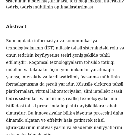
sisteminin modernləşdirilməsi, texnoloji inkişaf, interaktiv
tədris, tədris mühitinin optimallaşdırılması
Abstract
Bu məqalədə informasiya və kommunikasiya
texnologiyalarının (İKT) müasir təhsil sistemindəki rolu və
onun tədrisin keyfiyyətinə təsiri geniş şəkildə təhlil
edilmişdir. Rəqəmsal texnologiyaların təhsildə tətbiqi
müəllim və tələbələr üçün yeni imkanlar yaratmaqla
yanaşı, interaktiv və fərdiləşdirilmiş öyrənmə mühitinin
formalaşmasına da şərait yaradır. Xüsusilə elektron təhsil
platformaları, virtual laboratoriyalar, süni intellekt əsaslı
tədris sistemləri və artırılmış reallıq texnologiyalarının
istifadəsi təhsil prosesində inqilabi dəyişikliklərə səbəb
olmuşdur. Bu innovasiyalar bilik əldəetmə prosesini daha
dinamik, əlçatan və effektiv hala gətirərək təhsil
iştirakçılarının motivasiyasını və akademik nailiyyətlərini
artırmağa kömək edir.