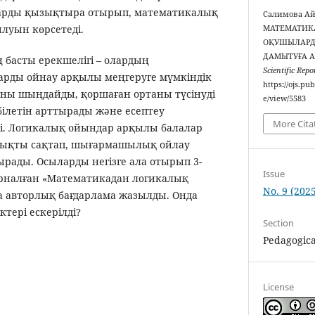
арды қызықтыра отырып, математикалық
Салимова Ай
луын көрсетеді.
МАТЕМАТИК
ОҚУШЫЛАРД
ДАМЫТУҒА А
басты ерекшелігі – олардың
Scientific Repo
рды ойнау арқылы меңгеруге мүмкіндік
https://ojs.pu
наны шыңдайды, қоршаған ортаны түсінуді
e/view/5583
білетін арттырады және есептеу
More Cita
і. Логикалық ойындар арқылы балалар
лықты сақтап, шығармашылық ойлау
рады. Осыларды негізге ала отырып 3-
Issue
налған «Математикадан логикалық
No. 9 (2025
 авторлық бағдарлама жазылды. Онда
ктері ескерілді?
Section
Pedagogica
License