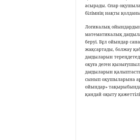
асырады. Олар оқушыл
білімнің нақты қолданы
Логикалық ойындардың 
математикалық дағдыла
беруі. Бұл ойындар са
жақсартады, болжау қа
дағдыларын тереңдетед
оқуға деген қызығушы
дағдыларын қалыптасты
сынып оқушыларына ар
ойындар» тақырыбында
қандай оқыту қажеттілі