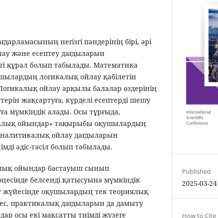
дарламасының негізгі пәндерінің бірі, әрі
ау және есептеу дағдыларын
гі құрал болып табылады. Математика
ушылардың логикалық ойлау қабілетін
 Логикалық ойлау арқылы балалар өздерінің
ерін жақсартуға, күрделі есептерді шешу
уға мүмкіндік алады. Осы тұрғыда,
калық ойындар» тақырыбы оқушылардың
налитикалық ойлау дағдыларын
імді әдіс-тәсіл болып табылады.
лық ойындар бастауыш сынып
Published
есінде белсенді қатысуына мүмкіндік
2025-03-24
беру жүйесінде оқушылардың тек теориялық
мес, практикалық дағдыларын да дамыту
ар осы екі мақсатты тиімді жүзеге
How to Cite