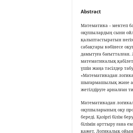
Abstract
Математика – мектеп бағ
оқушылардың сыни ойл
қалыптастыратын негіз
сабақтары көбінесе оқ
дамытуға бағытталған.
математикалық қабілетт
үшін жаңа тәсілдер таб
«Математикадан логи
шығармашылық және а
жетілдіруге арналған ти
Математикадан логика
оқушыларының оқу проц
береді. Қазіргі білім 
білімін арттыру ғана е
қажет. Логикалық ойынд