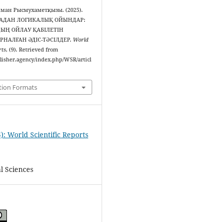
ман Рысмухаметқызы. (2025).
АДАН ЛОГИКАЛЫҚ ОЙЫНДАР:
ЫҢ ОЙЛАУ ҚАБІЛЕТІН
РНАЛҒАН ӘДІС-ТӘСІЛДЕР.
World
rts
, (9). Retrieved from
blisher.agency/index.php/WSR/articl
tion Formats
): World Scientific Reports
l Sciences