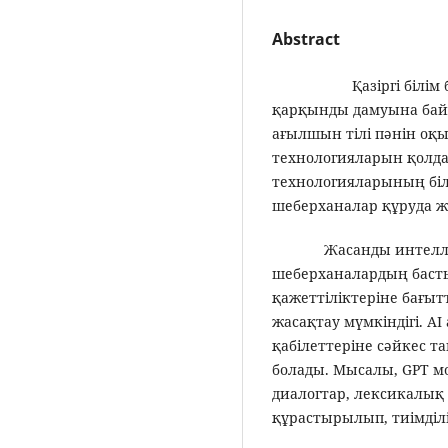
Abstract
Қазіргі білім беру
қарқынды дамуына байла
ағылшын тілі пәнін оқы
технологияларын қолда
технологияларының білі
шеберханалар құруда ж
Жасанды интеллект н
шеберханалардың басты
қажеттіліктеріне бағы
жасақтау мүмкіндігі. A
қабілеттеріне сәйкес 
болады. Мысалы, GPT м
диалогтар, лексикалық
құрастырылып, тиімділ