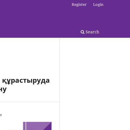
Register
Login
Search
а құрастыруда
ну