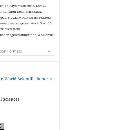
зира Бауыржановна. (2025).
і пәнінен педагогикалық
ұрастыруда жасанды интеллект
гияларын қолдану.
World Scientific
Retrieved from
blisher.agency/index.php/WSR/articl
tion Formats
): World Scientific Reports
l Sciences