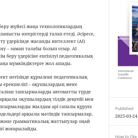
 жүйесі жаңа технологиялардың
нысты өзгерістерді талап етеді. Әсіресе,
ту үдерісінде жасанды интеллект (AI)
ну – заман талабы болып отыр. AI
м беру үдерісіне енгізілуі педагогикалық
аңа мүмкіндіктерге жол ашады.
егізінде құрылған педагогикалық
 ерекшелігі – оқушылардың жеке
тталған тапсырмаларды автоматты түрде
I арқылы оқушылардың тілдік деңгейі мен
тапсырмаларды жылдам әрі сапалы құруға
Published
одельдері арқылы мәтіндік тапсырмалар,
2025-03-24
 және грамматикалық жаттығулар оңай
ігі жоғарылайды.
How to Cite