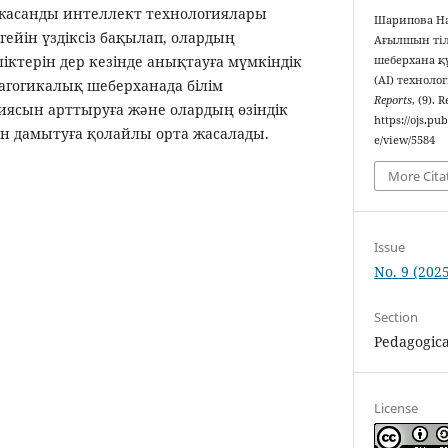
анды интеллект технологиялары
Шарипова На
ейін үздіксіз бақылап, олардың
Ағылшын тіл
ліктерін дер кезінде анықтауға мүмкіндік
шеберхана қ
(AI) техноло
агогикалық шеберханада білім
Reports
, (9). 
ясын арттыруға және олардың өзіндік
https://ojs.pu
ін дамытуға қолайлы орта жасалады.
e/view/5584
More Cita
Issue
No. 9 (2025
Section
Pedagogica
License