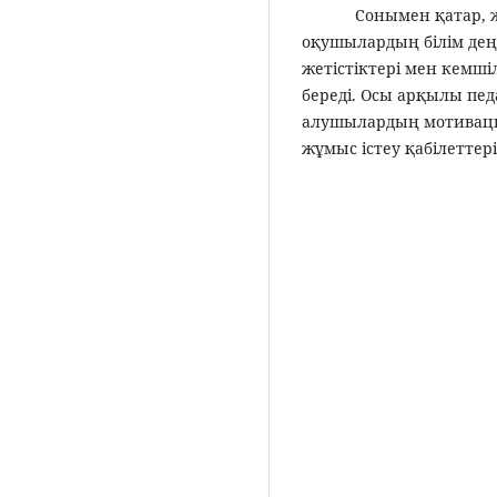
Сонымен қатар, жас
оқушылардың білім деңг
жетістіктері мен кемші
береді. Осы арқылы пед
алушылардың мотиваци
жұмыс істеу қабілеттер