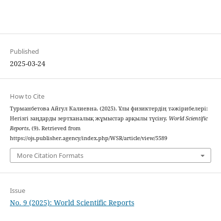
Published
2025-03-24
How to Cite
Турманбетова Айгул Калиевна. (2025). Ұлы физиктердің тәжірибелері:
Негізгі заңдарды зертханалық жұмыстар арқылы түсіну.
World Scientific
Reports
, (9). Retrieved from
https://ojs.publisher.agency/index.php/WSR/article/view/5589
More Citation Formats
Issue
No. 9 (2025): World Scientific Reports