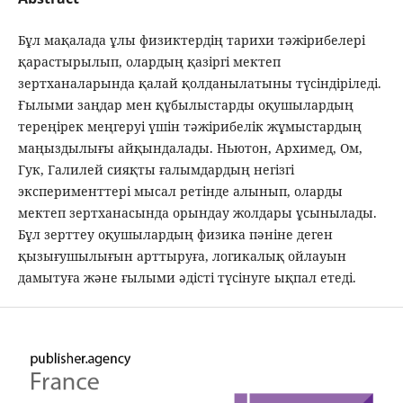
Бұл мақалада ұлы физиктердің тарихи тәжірибелері
қарастырылып, олардың қазіргі мектеп
зертханаларында қалай қолданылатыны түсіндіріледі.
Ғылыми заңдар мен құбылыстарды оқушылардың
тереңірек меңгеруі үшін тәжірибелік жұмыстардың
маңыздылығы айқындалады. Ньютон, Архимед, Ом,
Гук, Галилей сияқты ғалымдардың негізгі
эксперименттері мысал ретінде алынып, оларды
мектеп зертханасында орындау жолдары ұсынылады.
Бұл зерттеу оқушылардың физика пәніне деген
қызығушылығын арттыруға, логикалық ойлауын
дамытуға және ғылыми әдісті түсінуге ықпал етеді.