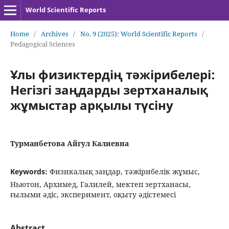
World Scientific Reports
Home
/
Archives
/
No. 9 (2025): World Scientific Reports
/
Pedagogical Sciences
Ұлы физиктердің тәжірибелері:
Негізгі заңдарды зертханалық
жұмыстар арқылы түсіну
Турманбетова Айгул Калиевна
Keywords:
Физикалық заңдар, тәжірибелік жұмыс,
Ньютон, Архимед, Галилей, мектеп зертханасы,
ғылыми әдіс, эксперимент, оқыту әдістемесі
Abstract