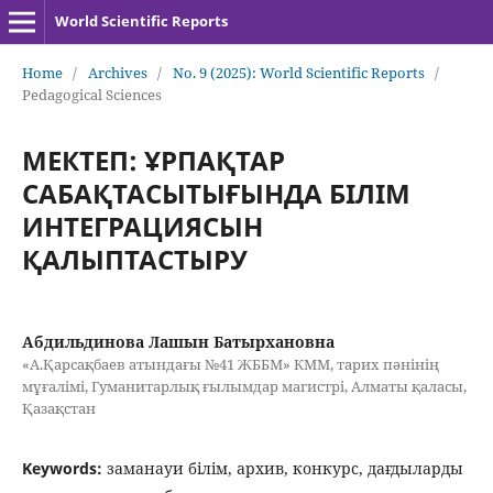
World Scientific Reports
Home
/
Archives
/
No. 9 (2025): World Scientific Reports
/
Pedagogical Sciences
МЕКТЕП: ҰРПАҚТАР
САБАҚТАСЫТЫҒЫНДА БІЛІМ
ИНТЕГРАЦИЯСЫН
ҚАЛЫПТАСТЫРУ
Абдильдинова Лашын Батырхановна
«А.Қарсақбаев атындағы №41 ЖББМ» КММ, тарих пәнінің
мұғалімі, Гуманитарлық ғылымдар магистрі, Алматы қаласы,
Қазақстан
Keywords:
заманауи білім, архив, конкурс, дағдыларды