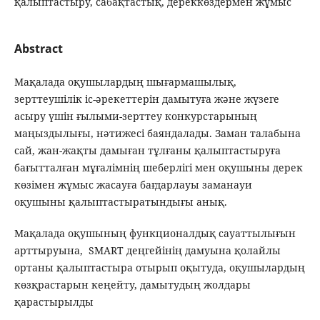
қалыптастыру, сабақтастық, дереккөздермен жұмыс
Abstract
Мақалада оқушылардың шығармашылық,
зерттеушілік іс-әрекеттерін дамытуға және жүзеге
асыру үшін ғылыми-зерттеу конкурстарының
маңыздылығы, нәтижесі баяндалады. Заман талабына
сай, жан-жақты дамыған тұлғаны қалыптастыруға
бағытталған мұғалімнің шеберлігі мен оқушыны дерек
көзімен жұмыс жасауға бағдарлауы заманауи
оқушыны қалыптастыратындығы анық.
Мақалада оқушының функционалдық сауаттылығын
арттыруына, SMART деңгейінің дамуына қолайлы
ортаны қалыптастыра отырып оқытуда, оқушылардың
көзқрастарын кеңейту, дамытудың жолдары
қарастырылды