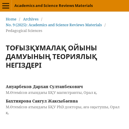
Academics and Science Reviews Materials
Home
/
Archives
/
No. 9 (2025): Academics and Science Reviews Materials
/
Pedagogical Sciences
ТОҒЫЗҚҰМАЛАҚ ОЙЫНЫ
ДАМУЫНЫҢ ТЕОРИЯЛЫҚ
НЕГІЗДЕРІ
Ануарбеков Дархан Султанбекович
М.Өтемісов атындағы БҚУ магистранты, Орал қ.
Бахтиярова Саягул Жаксыбаевна
М.Өтемісов атындағы БҚУ PhD докторы, аға оқытушы, Орал
қ.