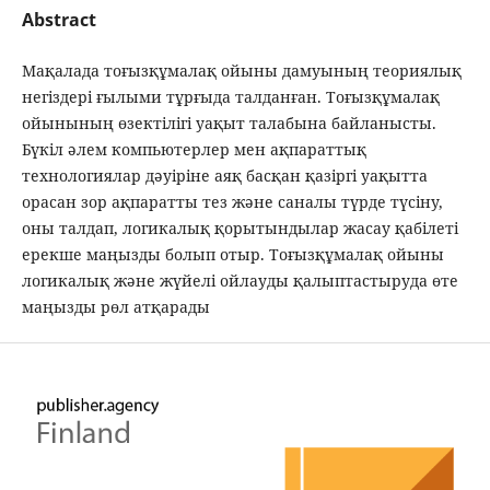
Abstract
Мақалада тоғызқұмалақ ойыны дамуының теориялық
негіздері ғылыми тұрғыда талданған. Тоғызқұмалақ
ойынының өзектілігі уақыт талабына байланысты.
Бүкіл әлем компьютерлер мен ақпараттық
технологиялар дәуіріне аяқ басқан қазіргі уақытта
орасан зор ақпаратты тез және саналы түрде түсіну,
оны талдап, логикалық қорытындылар жасау қабілеті
ерекше маңызды болып отыр. Тоғызқұмалақ ойыны
логикалық және жүйелі ойлауды қалыптастыруда өте
маңызды рөл атқарады