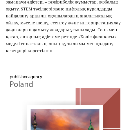
заманауи әдістері – тәжірибелік жұмыстар, жобалық
оқыту, STEM тәсілдері және цифрлық құралдарды
пайдалану арқылы оқушылардың аналитикалық
ойлау, мәселе шешу, есептеу және интерпретациялау
дағдыларын дамыту жолдары ұсынылады. Сонымен
қатар, авторлық әдістеме ретінде «Көлік физикасы»
модулі сипатталып, оның құрылымы мен қолдану
кезеңдері көрсетілген.