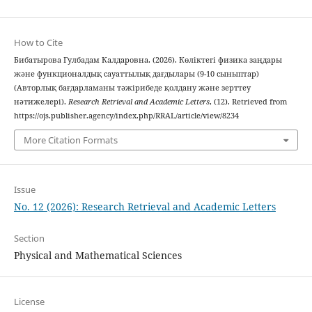
How to Cite
Бибатырова Гулбадам Калдаровна. (2026). Көліктегі физика заңдары
және функционалдық сауаттылық дағдылары (9-10 сыныптар)
(Авторлық бағдарламаны тәжірибеде қолдану және зерттеу
нәтижелері).
Research Retrieval and Academic Letters
, (12). Retrieved from
https://ojs.publisher.agency/index.php/RRAL/article/view/8234
More Citation Formats
Issue
No. 12 (2026): Research Retrieval and Academic Letters
Section
Physical and Mathematical Sciences
License