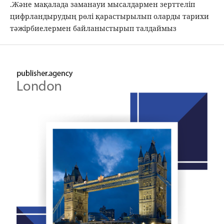
.Және мақалада заманауи мысалдармен зерттеліп
цифрландырудың рөлі қарастырылып оларды тарихи
тәжірбиелермен байланыстырып талдаймыз