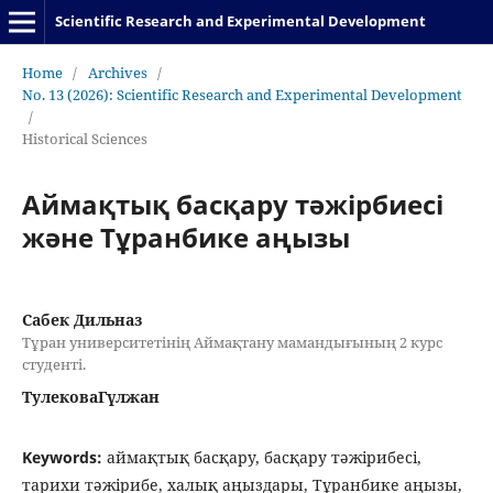
Scientific Research and Experimental Development
Home
/
Archives
/
No. 13 (2026): Scientific Research and Experimental Development
/
Historical Sciences
Аймақтық басқару тәжірбиесі
және Тұранбике аңызы
Сабек Дильназ
Тұран университетінің Аймақтану мамандығының 2 курс
студенті.
ТулековаГүлжан
Keywords:
аймақтық басқару, басқару тәжірибесі,
тарихи тәжірибе, халық аңыздары, Тұранбике аңызы,