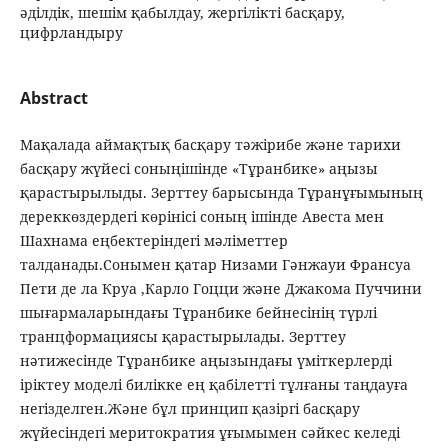
әділдік, шешім қабылдау, жергілікті басқару,
цифрландыру
Abstract
Мақалада аймақтық басқару тәжірибе және тарихи
басқару жүйесі соныңішінде «Тұранбике» аңызы
қарастырылыды. Зерттеу барысында Тұранұғымының
дереккөздердегі көрінісі соның ішінде Авеста мен
Шахнама еңбектеріндегі мәліметтер
талданады.Сонымен қатар Низами Гәнжауи Франсуа
Пети де ла Круа ,Карло Гоцци және Джакома Пуччини
шығармаларындағы Тұранбике бейнесінің түрлі
транцформациясы қарастырылады. Зерттеу
нәтижесінде Тұранбике аңызындағы үміткерлерді
іріктеу моделі билікке ең қабілетті тұлғаны таңдауға
негізделген.Және бұл принцип қазіргі басқару
жүйесіндегі меритократия ұғымымен сәйкес келеді