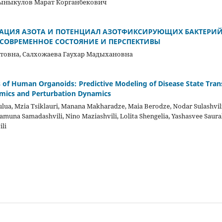
Тыныкулов Марат Корганбекович
АЦИЯ АЗОТА И ПОТЕНЦИАЛ АЗОТФИКСИРУЮЩИХ БАКТЕРИЙ
 СОВРЕМЕННОЕ СОСТОЯНИЕ И ПЕРСПЕКТИВЫ
атовна, Салхожаева Гаухар Мадыхановна
s of Human Organoids: Predictive Modeling of Disease State Tran
omics and Perturbation Dynamics
ua, Mzia Tsiklauri, Manana Makharadze, Maia Berodze, Nodar Sulashvili
amuna Samadashvili, Nino Maziashvili, Lolita Shengelia, Yashasvee Saur
ili