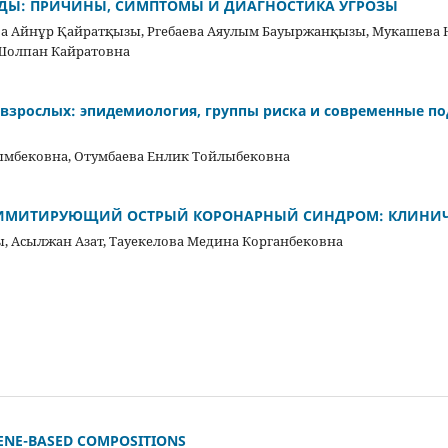
ДЫ: ПРИЧИНЫ, СИМПТОМЫ И ДИАГНОСТИКА УГРОЗЫ
а Айнұр Қайратқызы, Ргебаева Аяулым Бауыржанқызы, Мукашева 
Шолпан Кайратовна
 взрослых: эпидемиология, группы риска и современные п
ымбековна, Отумбаева Енлик Тойлыбековна
 ИМИТИРУЮЩИЙ ОСТРЫЙ КОРОНАРНЫЙ СИНДРОМ: КЛИНИЧ
, Асылжан Азат, Тауекелова Медина Корганбековна
LENE-BASED COMPOSITIONS