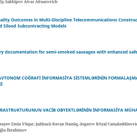
y, Sakhipov Aivar Aituarovich
ality Outcomes in Multi-Discipline Telecommunications Constru
nd Siloed Subcontracting Models
ry documentation for semi-smoked sausages with enhanced safet
 AVTONOM COĞRAFİ İNFORMASİYA SİSTEMLƏRİNİN FORMALAŞMA
İ
NFRASTRUKTURUNUN VACİB OBYEKTLƏRİNİN İNFORMASİYA MÜHA
sayev Emin Vüqar, Şahbazlı Rəvan Namiq, Əsgərov Röyal Camaləddinoviç
oğlu İbrahimov