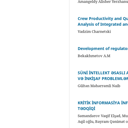
Amangeldy Alisher Yerzhanul
Crew Productivity and Qu
Analysis of Integrated a
Vadzim Charnetski
Development of regulato
Bekakhmetov A.M
SÜNİ İNTELLEKT ƏSASLI
VƏ İNKİŞAF PROBLEMLƏR
Gültən Məhərrəmli Naib
KRİTİK İNFORMASİYA İ
TƏDQİQİ
Səməndərov Vaqif Elşad, Mu
Aqil oğlu, Bayram Qənimət 