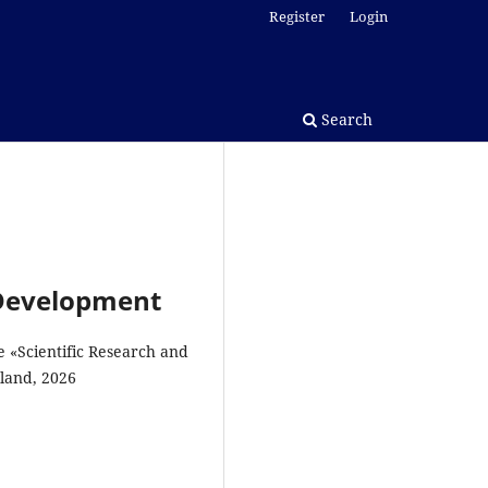
Register
Login
Search
l Development
e «Scientific Research and
land, 2026