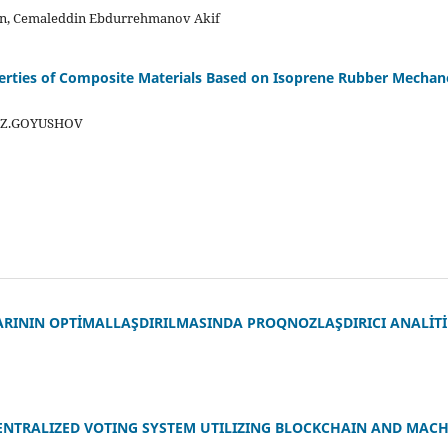
an, Cemaleddin Ebdurrehmanov Akif
perties of Composite Materials Based on Isoprene Rubber Mechan
.Z.GOYUSHOV
ARININ OPTİMALLAŞDIRILMASINDA PROQNOZLAŞDIRICI ANALİT
ENTRALIZED VOTING SYSTEM UTILIZING BLOCKCHAIN AND MACH