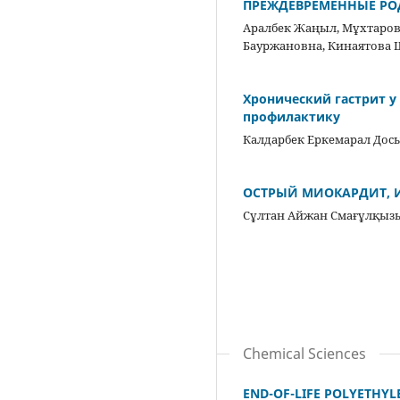
ПРЕЖДЕВРЕМЕННЫЕ РО
Аралбек Жаңыл, Мұхтаров
Бауржановна, Кинаятова 
Хронический гастрит у
профилактику
Калдарбек Еркемарал Дос
ОСТРЫЙ МИОКАРДИТ,
Сұлтан Айжан Смағұлқызы
Chemical Sciences
END-OF-LIFE POLYETHY