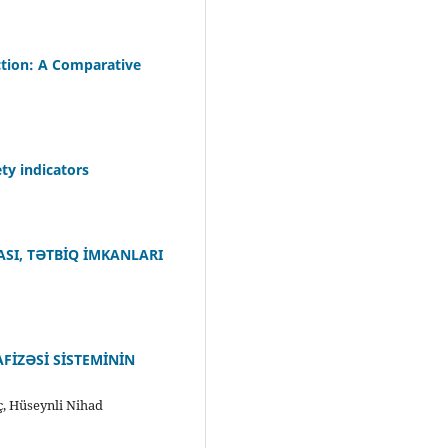
ction: A Comparative
y indicators
SI, TƏTBİQ İMKANLARI
FİZƏSİ SİSTEMİNİN
, Hüseynli Nihad