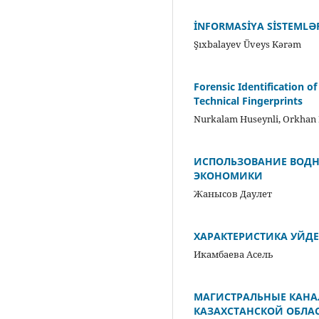
İNFORMASİYA SİSTEMLƏR
Şıxbalayev Üveys Kərəm
Forensic Identification of
Technical Fingerprints
Nurkalam Huseynli, Orkha
ИСПОЛЬЗОВАНИЕ ВОДН
ЭКОНОМИКИ
Жанысов Даулет
ХАPАКТЕPИСТИКА УЙД
Икамбаева Асель
МАГИСТРАЛЬНЫЕ КАНА
КАЗАХСТАНСКОЙ ОБЛА