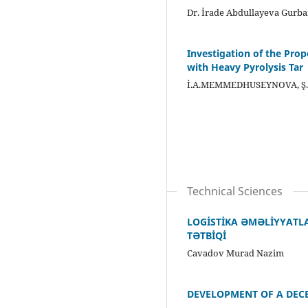
Dr. İrade Abdullayeva Gurb
Investigation of the Pro
with Heavy Pyrolysis Tar
İ.A.MEMMEDHUSEYNOVA, Ş
Technical Sciences
LOGİSTİKA ƏMƏLİYYATL
TƏTBİQİ
Cavadov Murad Nazim
DEVELOPMENT OF A DEC