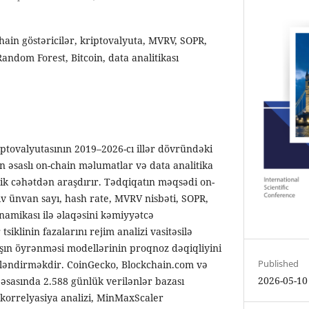
hain göstəricilər, kriptovalyuta, MVRV, SOPR,
ndom Forest, Bitcoin, data analitikası
iptovalyutasının 2019–2026-cı illər dövründəki
n əsaslı on-chain məlumatlar və data analitika
rik cəhətdən araşdırır. Tədqiqatın məqsədi on-
iv ünvan sayı, hash rate, MVRV nisbəti, SOPR,
namikası ilə əlaqəsini kəmiyyətcə
iklinin fazalarını rejim analizi vasitəsilə
n öyrənməsi modellərinin proqnoz dəqiqliyini
Published
tləndirməkdir. CoinGecko, Blockchain.com və
2026-05-10
əsasında 2.588 günlük verilənlər bazası
 korrelyasiya analizi, MinMaxScaler