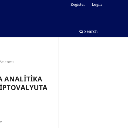
Register
Login
Search
Sciences
 ANALİTİKA
RİPTOVALYUTA