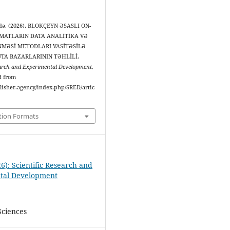
adə. (2026). BLOKÇEYN ƏSASLI ON-
MATLARIN DATA ANALİTİKA VƏ
MƏSİ METODLARI VASİTƏSİLƏ
TA BAZARLARININ TƏHLİLİ.
earch and Experimental Development
,
d from
blisher.agency/index.php/SRED/artic
tion Formats
6): Scientific Research and
tal Development
Sciences