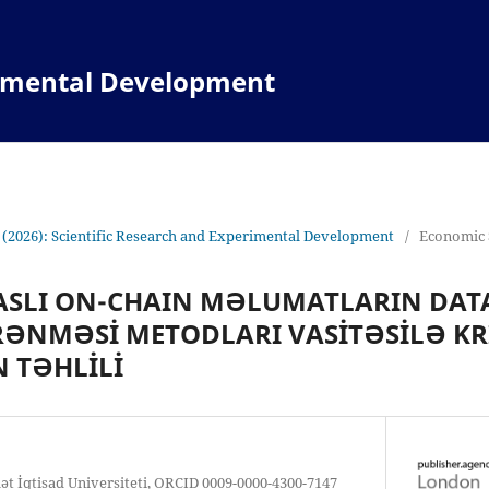
rimental Development
 (2026): Scientific Research and Experimental Development
/
Economic 
ASLI ON-CHAIN MƏLUMATLARIN DATA
RƏNMƏSİ METODLARI VASİTƏSİLƏ K
 TƏHLİLİ
ət İqtisad Universiteti, ORCID 0009-0000-4300-7147