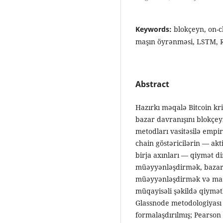
Keywords:
blokçeyn, on-c
maşın öyrənməsi, LSTM, Ra
Abstract
Hazırkı məqalə Bitcoin kr
bazar davranışını blokçey
metodları vasitəsilə empi
chain göstəricilərin — akt
birja axınları — qiymət di
müəyyənləşdirmək, bazar ts
müəyyənləşdirmək və maşı
müqayisəli şəkildə qiymə
Glassnode metodologiyası 
formalaşdırılmış; Pearson