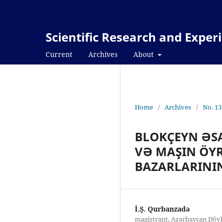
Scientific Research and Expe
Current
Archives
About
Home
/
Archives
/
No. 13
BLOKÇEYN ƏS
VƏ MAŞIN ÖY
BAZARLARININ
İ.Ş. Qurbanzadə
magistrant, Azərbaycan Dövl