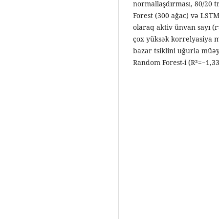
normallaşdırması, 80/20 t
Forest (300 ağac) və LSTM
olaraq aktiv ünvan sayı (r
çox yüksək korrelyasiya 
bazar tsiklini uğurla müə
Random Forest-i (R²=−1,330