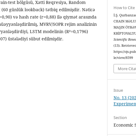
rain-test bölgüsü, Xətti Reqresiya, Random
How to Cite
 (60 günlük lookback) tətbiq edilmişdir. Nəticə
İ.Ş. Qurbanz
=0,90) və hash rate (r=0,88) ilə qiymət arasında
CHAIN MƏLU
müəyyənləşdirilmiş, MVRV/SOPR rejim analizinin
MAŞIN ÖYRƏN
yyənləşdirdiyi, LSTM modelinin (R²=0,1796)
KRİPTOVALYU
7) üstələdiyi sübut edilmişdir.
Scientific Res
(13). Retrieve
https://ojs.pu
le/view/8599
More Cita
Issue
No. 13 (202
Experimen
Section
Economic 