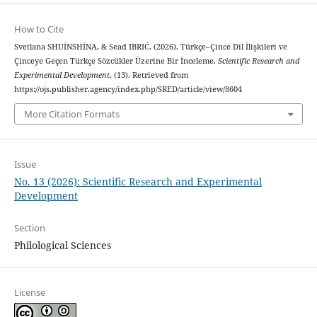
How to Cite
Svetlana SHUİNSHİNA, & Sead IBRIĆ. (2026). Türkçe–Çince Dil İlişkileri ve
Çinceye Geçen Türkçe Sözcükler Üzerine Bir İnceleme.
Scientific Research and
Experimental Development
, (13). Retrieved from
https://ojs.publisher.agency/index.php/SRED/article/view/8604
More Citation Formats
Issue
No. 13 (2026): Scientific Research and Experimental
Development
Section
Philological Sciences
License