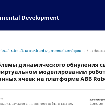
rimental Development
 (2026): Scientific Research and Experimental Development
/
Technical 
лемы динамического обнуления с
в виртуальном моделировании роб
нных ячеек на платформе ABB Robo
лы
уры Атырауского университета нефти и газа им.