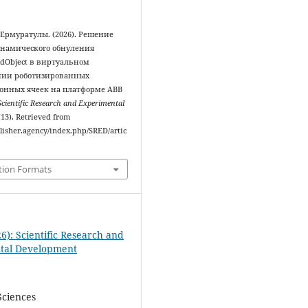
Ермуратулы. (2026). Решение
намического обнуления
ldObject в виртуальном
нии роботизированных
онных ячеек на платформе ABB
Scientific Research and Experimental
 (13). Retrieved from
blisher.agency/index.php/SRED/artic
tion Formats
6): Scientific Research and
tal Development
Sciences