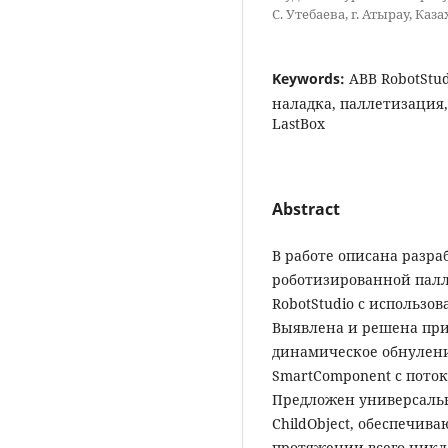
С. Утебаева, г. Атырау, Каз
Keywords:
ABB RobotStu
наладка, паллетизация, 
LastBox
Abstract
В работе описана разр
роботизированной палл
RobotStudio с использов
Выявлена и решена пр
динамическое обнуление
SmartComponent с пото
Предложен универсальн
ChildObject, обеспечив
протяжении всего цикл