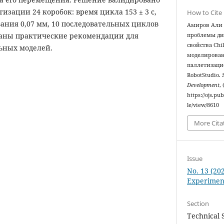
изации 24 коробок: время цикла 153 ± 3 с,
How to Cite
ания 0,07 мм, 10 последовательных циклов
Амиров Али 
ваны практические рекомендации для
проблемы ди
свойства Chi
ьных моделей.
моделирова
паллетизаци
RobotStudio.
Development
,
https://ojs.pu
le/view/8610
More Cita
Issue
No. 13 (202
Experimen
Section
Technical 