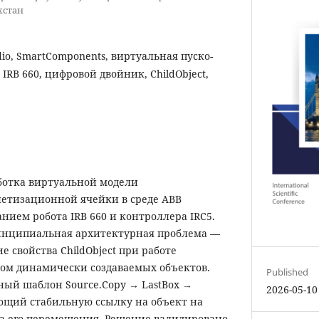
ахстан
dio, SmartComponents, виртуальная пуско-
IRB 660, цифровой двойник, ChildObject,
аботка виртуальной модели
етизационной ячейки в среде ABB
анием робота IRB 660 и контроллера IRC5.
инципиальная архитектурная проблема —
 свойства ChildObject при работе
ком динамически создаваемых объектов.
Published
ый шаблон Source.Copy → LastBox →
2026-05-10
ающий стабильную ссылку на объект на
а его перемещения. Решение валидировано