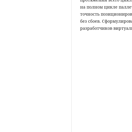
на полном цикле паллет
точность позициониров
без сбоев. Сформулиро
разработчиков виртуал