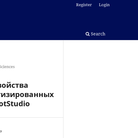
Register
Login
Search
Sciences
войства
отизированных
tStudio