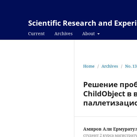
Scientific Research and Expe
Current
Archives
About
Home
/
Archives
/
No. 13
Решение проб
ChildObject 
паллетизацио
Амиров Али Ермурату
студент 2 курса магистрат