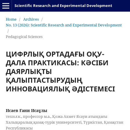
Scientific Research and Experimental Development
Home
/
Archives
/
No. 13 (2026): Scientific Research and Experimental Development
/
Pedagogical Sciences
ЦИФРЛЫҚ ОРТАДАҒЫ ОҚУ-
ДАЛА ПРАКТИКАСЫ: КӘСІБИ
ДАЯРЛЫҚТЫ
ҚАЛЫПТАСТЫРУДЫҢ
ИННОВАЦИЯЛЫҚ ӘДІСТЕМЕСІ
Исаев Ғани Исаұлы
техн.ғ.к., профессор м.а., Қожа Ахмет Ясауи атындағы
Халықаралық қазақ-түрік университеті, Түркістан, Қазақстан
Республикасы