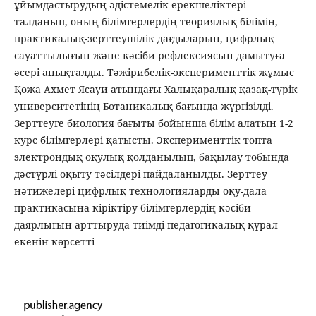
ұйымдастырудың әдістемелік ерекшеліктері
талданып, оның білімгерлердің теориялық білімін,
практикалық-зерттеушілік дағдыларын, цифрлық
сауаттылығын және кәсіби рефлексиясын дамытуға
әсері анықталды. Тәжірибелік-эксперименттік жұмыс
Қожа Ахмет Ясауи атындағы Халықаралық қазақ-түрік
университетінің Ботаникалық бағында жүргізілді.
Зерттеуге биология бағыты бойынша білім алатын 1-2
курс білімгерлері қатысты. Эксперименттік топта
электрондық оқулық қолданылып, бақылау тобында
дәстүрлі оқыту тәсілдері пайдаланылды. Зерттеу
нәтижелері цифрлық технологияларды оқу-дала
практикасына кіріктіру білімгерлердің кәсіби
даярлығын арттыруда тиімді педагогикалық құрал
екенін көрсетті