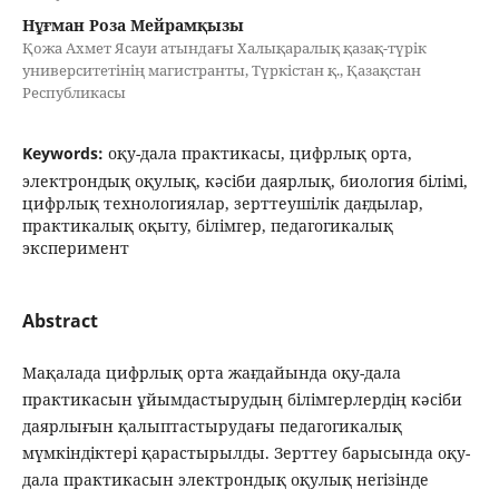
Нұғман Роза Мейрамқызы
Қожа Ахмет Ясауи атындағы Халықаралық қазақ-түрік
университетінің магистранты, Түркістан қ., Қазақстан
Республикасы
Keywords:
оқу-дала практикасы, цифрлық орта,
электрондық оқулық, кәсіби даярлық, биология білімі,
цифрлық технологиялар, зерттеушілік дағдылар,
практикалық оқыту, білімгер, педагогикалық
эксперимент
Abstract
Мақалада цифрлық орта жағдайында оқу-дала
практикасын ұйымдастырудың білімгерлердің кәсіби
даярлығын қалыптастырудағы педагогикалық
мүмкіндіктері қарастырылды. Зерттеу барысында оқу-
дала практикасын электрондық оқулық негізінде