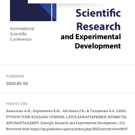
Published
2026-05-10
How to Cite
Акжолова А.И., Керімбаева В.Ж., Айтбаева Р.Б., & Талпакова Б.Ә. (2026).
PYTHON ТІЛІН ҚОЛДАНА ОТЫРЫП, LATEX ҚҰЖАТТАРЫМЕН ЖҰМЫСТЫ
АВТОМАТТАНДЫРУ.
Scientific Research and Experimental Development
, (13).
Retrieved from https://ojs.publisher.agency/index.php/SRED/article/view/8637