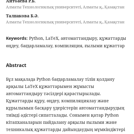
Айтбаева Р.Б.
Алматы Технологиялық университеті, Алматы қ., Қазақстан
Талпакова Б.Ә.
Алматы Технологиялық университеті, Алматы қ., Қазақстан
Keywords:
Python, LaTeX, автоматтандыру, құжаттарды
өңдеу, бағдарламалау, компиляция, ғылыми құжаттар
Abstract
Бұл мақалада Python бағдарламалау тілін қолдану
арқылы LaTeX құжаттарымен жұмысты
автоматтандыру тәсілдері қарастырылады.
Құжаттарды құру, өңдеу, компиляциялау және
құрылымын басқару үдерістерін автоматтандырудың
тиімді әдістері сипатталады. Сонымен қатар Python
кітапханаларын пайдалану арқылы ғылыми және
техникалық құжаттарды дайындаудың мүмкіндіктері