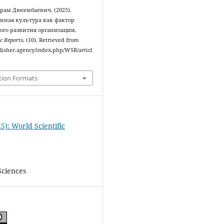
рам Дюсембаевич. (2025).
нная культура как фактор
ого развития организации.
ic Reports
, (10). Retrieved from
blisher.agency/index.php/WSR/articl
tion Formats
5): World Scientific
Sciences