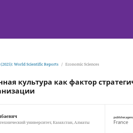
 (2025): World Scientific Reports
/
Economic Sciences
ная культура как фактор стратеги
анизации
мбаевич
технический университет, Казахстан, Алматы