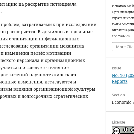
ентацию на раскрытие потенциала
Искаков Мей
.
Организацио
стратегическ
г проблем, затрагиваемых при исследовании
World Scientif
https://ojs.pu
но расширяется. Выделились в отдельные
e/view/6536
ания организации информационных
 исследование организации механизма
More Cita
 и изменения целей; мотивации
ческого персонала и организационных
учается и исследуется влияние
Issue
 достижений научно-технического
No. 10 (202
Reports
ционные изменения, исследуются и
низмы влияния организационной культуры
Section
рочных и долгосрочных стратегических
Economic 
License