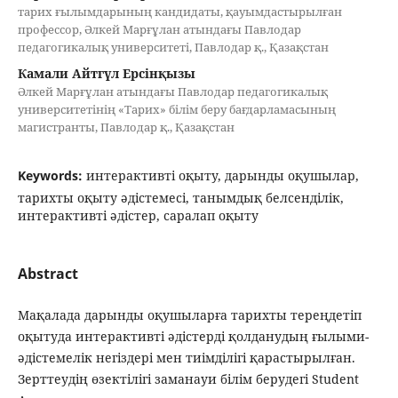
тарих ғылымдарының кандидаты, қауымдастырылған
профессор, Әлкей Марғұлан атындағы Павлодар
педагогикалық университеті, Павлодар қ., Қазақстан
Камали Айтгүл Ерсінқызы
Әлкей Марғұлан атындағы Павлодар педагогикалық
университетінің «Тарих» білім беру бағдарламасының
магистранты, Павлодар қ., Қазақстан
Keywords:
интерактивті оқыту, дарынды оқушылар,
тарихты оқыту әдістемесі, танымдық белсенділік,
интерактивті әдістер, саралап оқыту
Abstract
Мақалада дарынды оқушыларға тарихты тереңдетіп
оқытуда интерактивті әдістерді қолданудың ғылыми-
әдістемелік негіздері мен тиімділігі қарастырылған.
Зерттеудің өзектілігі заманауи білім берудегі Student