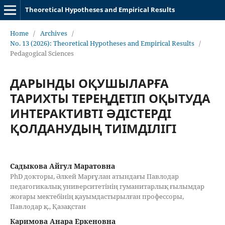
Theoretical Hypotheses and Empirical Results
Home
/
Archives
/
No. 13 (2026): Theoretical Hypotheses and Empirical Results
/
Pedagogical Sciences
ДАРЫНДЫ ОҚУШЫЛАРҒА
ТАРИХТЫ ТЕРЕҢДЕТІП ОҚЫТУДА
ИНТЕРАКТИВТІ ӘДІСТЕРДІ
ҚОЛДАНУДЫҢ ТИІМДІЛІГІ
Садыкова Айгул Маратовна
PhD докторы, Әлкей Марғұлан атындағы Павлодар
педагогикалық университетінің гуманитарлық ғылымдар
жоғары мектебінің қауымдастырылған профессоры,
Павлодар қ., Қазақстан
Каримова Анара Еркеновна