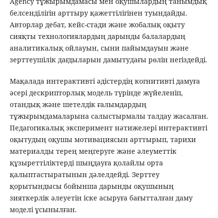
Agency тұжырымдамасы мен оқушылардың танымдық
белсенділігін арттыру қажеттілігінен туындайды.
Авторлар дебат, кейс-стади және жобалық оқыту
сияқты технологиялардың дарынды балалардың
аналитикалық ойлауын, сыни пайымдауын және
зерттеушілік дағдыларын дамытудағы рөлін негіздейді.
Мақалада интерактивті әдістердің когнитивті дамуға
әсері дескрипторлық модель түрінде жүйеленіп,
отандық және шетелдік ғалымдардың
тұжырымдамаларына салыстырмалы талдау жасалған.
Педагогикалық эксперимент нәтижелері интерактивті
оқытудың оқушы мотивациясын арттырып, тарихи
материалды терең меңгеруге және әлеуметтік
құзыреттіліктерді шыңдауға қолайлы орта
қалыптастыратынын дәлелдейді. Зерттеу
қорытындысы бойынша дарынды оқушының
зияткерлік әлеуетін іске асыруға бағытталған даму
моделі ұсынылған.