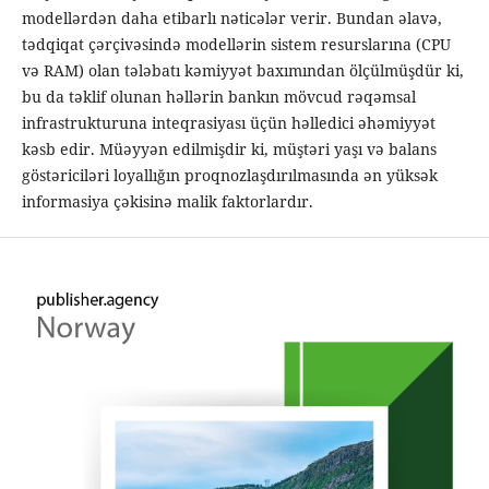
modellərdən daha etibarlı nəticələr verir. Bundan əlavə,
tədqiqat çərçivəsində modellərin sistem resurslarına (CPU
və RAM) olan tələbatı kəmiyyət baxımından ölçülmüşdür ki,
bu da təklif olunan həllərin bankın mövcud rəqəmsal
infrastrukturuna inteqrasiyası üçün həlledici əhəmiyyət
kəsb edir. Müəyyən edilmişdir ki, müştəri yaşı və balans
göstəriciləri loyallığın proqnozlaşdırılmasında ən yüksək
informasiya çəkisinə malik faktorlardır.