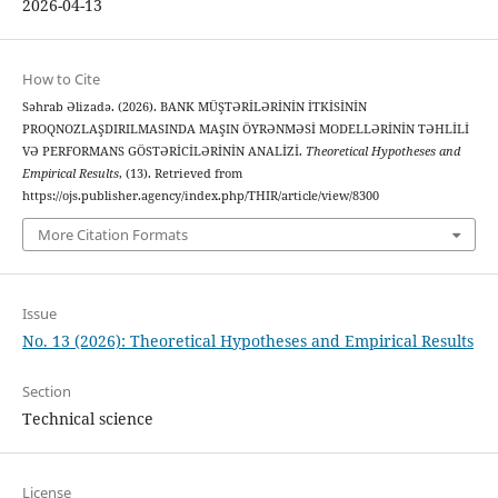
2026-04-13
How to Cite
Səhrab Əlizadə. (2026). BANK MÜŞTƏRİLƏRİNİN İTKİSİNİN
PROQNOZLAŞDIRILMASINDA MAŞIN ÖYRƏNMƏSİ MODELLƏRİNİN TƏHLİLİ
VƏ PERFORMANS GÖSTƏRİCİLƏRİNİN ANALİZİ.
Theoretical Hypotheses and
Empirical Results
, (13). Retrieved from
https://ojs.publisher.agency/index.php/THIR/article/view/8300
More Citation Formats
Issue
No. 13 (2026): Theoretical Hypotheses and Empirical Results
Section
Technical science
License