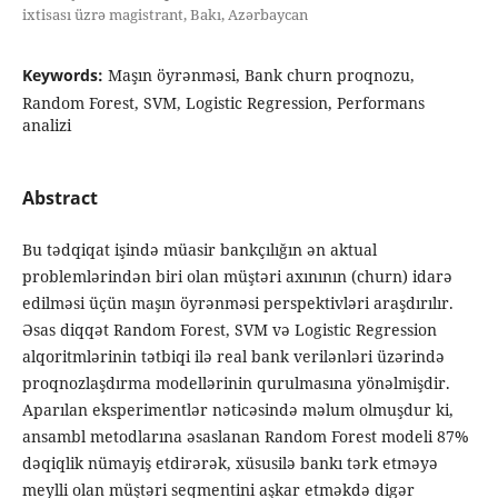
ixtisası üzrə magistrant, Bakı, Azərbaycan
Keywords:
Maşın öyrənməsi, Bank churn proqnozu,
Random Forest, SVM, Logistic Regression, Performans
analizi
Abstract
Bu tədqiqat işində müasir bankçılığın ən aktual
problemlərindən biri olan müştəri axınının (churn) idarə
edilməsi üçün maşın öyrənməsi perspektivləri araşdırılır.
Əsas diqqət Random Forest, SVM və Logistic Regression
alqoritmlərinin tətbiqi ilə real bank verilənləri üzərində
proqnozlaşdırma modellərinin qurulmasına yönəlmişdir.
Aparılan eksperimentlər nəticəsində məlum olmuşdur ki,
ansambl metodlarına əsaslanan Random Forest modeli 87%
dəqiqlik nümayiş etdirərək, xüsusilə bankı tərk etməyə
meylli olan müştəri seqmentini aşkar etməkdə digər