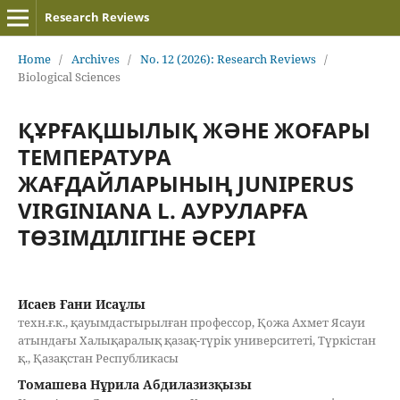
Research Reviews
Home
/
Archives
/
No. 12 (2026): Research Reviews
/
Biological Sciences
ҚҰРҒАҚШЫЛЫҚ ЖӘНЕ ЖОҒАРЫ
ТЕМПЕРАТУРА
ЖАҒДАЙЛАРЫНЫҢ JUNIPERUS
VIRGINIANA L. АУРУЛАРҒА
ТӨЗІМДІЛІГІНЕ ӘСЕРІ
Исаев Ғани Исаұлы
техн.ғ.к., қауымдастырылған профессор, Қожа Ахмет Ясауи
атындағы Халықаралық қазақ-түрік университеті, Түркістан
қ., Қазақстан Республикасы
Томашева Нұрила Абдилазизқызы