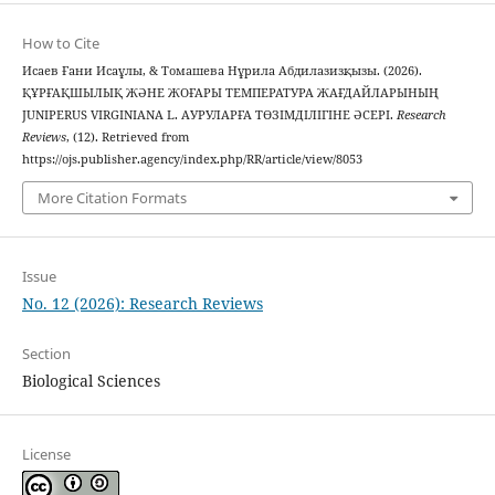
How to Cite
Исаев Ғани Исаұлы, & Томашева Нұрила Абдилазизқызы. (2026).
ҚҰРҒАҚШЫЛЫҚ ЖӘНЕ ЖОҒАРЫ ТЕМПЕРАТУРА ЖАҒДАЙЛАРЫНЫҢ
JUNIPERUS VIRGINIANA L. АУРУЛАРҒА ТӨЗІМДІЛІГІНЕ ӘСЕРІ.
Research
Reviews
, (12). Retrieved from
https://ojs.publisher.agency/index.php/RR/article/view/8053
More Citation Formats
Issue
No. 12 (2026): Research Reviews
Section
Biological Sciences
License