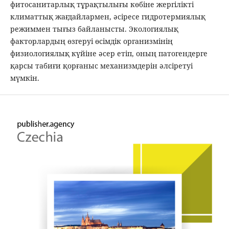
фитосанитарлық тұрақтылығы көбіне жергілікті
климаттық жағдайлармен, әсіресе гидротермиялық
режиммен тығыз байланысты. Экологиялық
факторлардың өзгеруі өсімдік организмінің
физиологиялық күйіне әсер етіп, оның патогендерге
қарсы табиғи қорғаныс механизмдерін әлсіретуі
мүмкін.