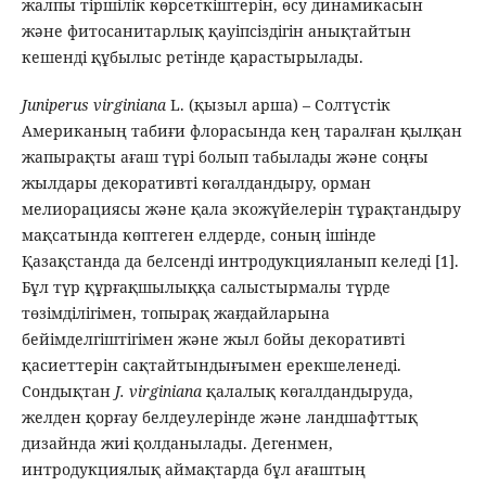
жалпы тіршілік көрсеткіштерін, өсу динамикасын
және фитосанитарлық қауіпсіздігін анықтайтын
кешенді құбылыс ретінде қарастырылады.
Juniperus virginiana
L. (қызыл арша) – Солтүстік
Американың табиғи флорасында кең таралған қылқан
жапырақты ағаш түрі болып табылады және соңғы
жылдары декоративті көгалдандыру, орман
мелиорациясы және қала экожүйелерін тұрақтандыру
мақсатында көптеген елдерде, соның ішінде
Қазақстанда да белсенді интродукцияланып келеді [1].
Бұл түр құрғақшылыққа салыстырмалы түрде
төзімділігімен, топырақ жағдайларына
бейімделгіштігімен және жыл бойы декоративті
қасиеттерін сақтайтындығымен ерекшеленеді.
Сондықтан
J. virginiana
қалалық көгалдандыруда,
желден қорғау белдеулерінде және ландшафттық
дизайнда жиі қолданылады. Дегенмен,
интродукциялық аймақтарда бұл ағаштың