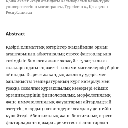
Қожа Ахмет Ясауи атындағы Халықаралық қазақ-түрік
университетінің магистранты, Түркістан қ., Қазақстан
Республикасы
Abstract
Қазіргі климаттық өзгерістер жағдайында орман
ағаштарының абиотикалық стресс факторларына
төзімділігі биология және экожүйе тұрақтылығы
салаларындағы ең өзекті ғылыми мәселелердің біріне
айналды. Әсіресе жаһандық жылыну үдерісімен
байланысты температураның күрт көтерілуі мен
ұзаққа созылған құрғақшылық кезеңдері өсімдік
организмдерінің физиологиялық, морфологиялық
және иммунологиялық жауаптарын айтарлықтай
өзгертіп, олардың патогендерге осалдану деңгейін
күшейтеді. Абиотикалық және биотикалық стресс
факторларының өзара әрекеттестігі ағаштардың