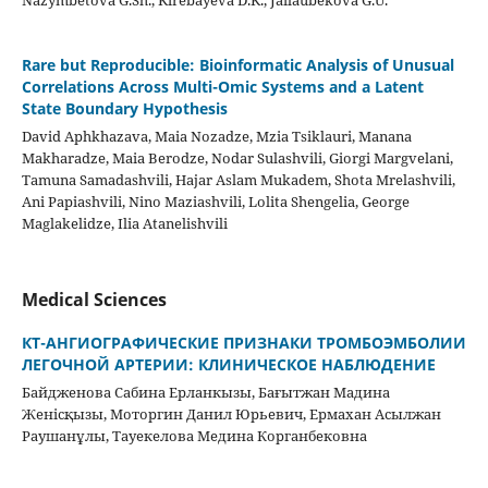
Nazymbetova G.Sh., Kirebayeva D.K., Jailaubekova G.U.
Rare but Reproducible: Bioinformatic Analysis of Unusual
Correlations Across Multi-Omic Systems and a Latent
State Boundary Hypothesis
David Aphkhazava, Maia Nozadze, Mzia Tsiklauri, Manana
Makharadze, Maia Berodze, Nodar Sulashvili, Giorgi Margvelani,
Tamuna Samadashvili, Hajar Aslam Mukadem, Shota Mrelashvili,
Ani Papiashvili, Nino Maziashvili, Lolita Shengelia, George
Maglakelidze, Ilia Atanelishvili
Medical Sciences
КТ-АНГИОГРАФИЧЕСКИЕ ПРИЗНАКИ ТРОМБОЭМБОЛИИ
ЛЕГОЧНОЙ АРТЕРИИ: КЛИНИЧЕСКОЕ НАБЛЮДЕНИЕ
Байдженова Сабина Ерланкызы, Бағытжан Мадина
Женісқызы, Моторгин Данил Юрьевич, Ермахан Асылжан
Раушанұлы, Тауекелова Медина Корганбековна