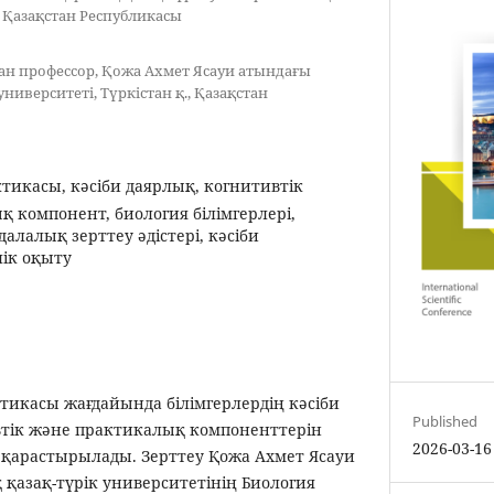
, Қазақстан Республикасы
ған профессор, Қожа Ахмет Ясауи атындағы
ниверситеті, Түркістан қ., Қазақстан
ктикасы, кәсіби даярлық, когнитивтік
 компонент, биология білімгерлері,
далалық зерттеу әдістері, кәсіби
лік оқыту
тикасы жағдайында білімгерлердің кәсіби
Published
тік және практикалық компоненттерін
2026-03-16
 қарастырылады. Зерттеу Қожа Ахмет Ясауи
қазақ-түрік университетінің Биология