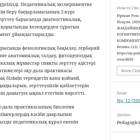
ргізілді. Педагогикалық экспериментке
How to Cite
ілім беру бағдарламасының 2-курс
Нұғман Роза
Зерттеу барысында диагностикалық,
Исаұлы. (20
қорытынды кезеңдерден тұратын
ЖАҒДАЙЫНД
имент ұйымдастырылды.
КОГНИТИВТ
КОМПОНЕНТ
Reviews
, (12)
арысында фенологиялық бақылау, гербарий
https://ojs.pu
және анатомиялық талдау, фитоценоздық
view/8059
икалық жұмыстар сияқты зерттеу әдістері
әтижелері оқу-дала практикасы
More Cita
ық білімін тереңдетіп қана қоймай,
ағдыларын, зерттеушілік қабілеттерін
Issue
ін дамытуға ықпал ететінін көрсетті.
No. 12 (20
у-дала практикасының биология
імгерлердің кәсіби даярлығын
Section
зды педагогикалық құрал екенін
Pedagogica