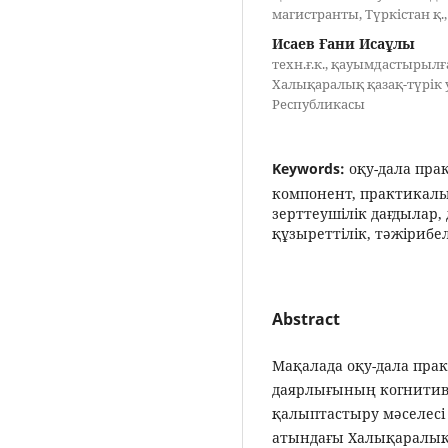
магистранты, Түркістан қ.
Исаев Ғани Исаұлы
техн.ғ.к., қауымдастырыл
Халықаралық қазақ-түрік у
Республикасы
Keywords:
оқу-дала пра
компонент, практикалық
зерттеушілік дағдылар, 
құзыреттілік, тәжірибе
Abstract
Мақалада оқу-дала прак
даярлығының когнитив
қалыптастыру мәселесі
атындағы Халықаралық 