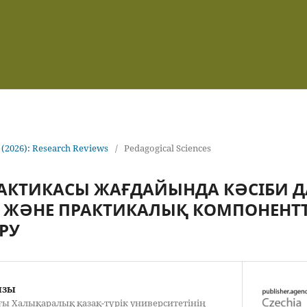
 (2026): Research Reviews
/
Pedagogical Sciences
РАКТИКАСЫ ЖАҒДАЙЫНДА КӘСІБИ 
 ЖӘНЕ ПРАКТИКАЛЫҚ КОМПОНЕНТТ
РУ
ызы
ы Халықаралық қазақ-түрік университетінің