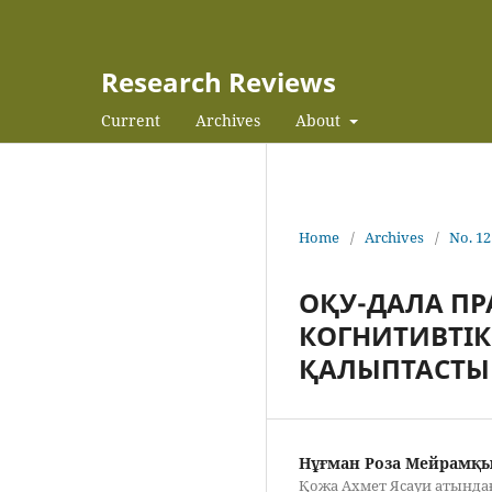
Research Reviews
Current
Archives
About
Home
/
Archives
/
No. 12
ОҚУ-ДАЛА П
КОГНИТИВТІК
ҚАЛЫПТАСТЫ
Нұғман Роза Мейрамқ
Қожа Ахмет Ясауи атындағ