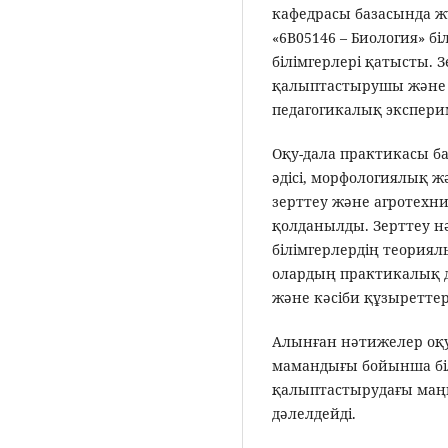
кафедрасы базасында жү
«6В05146 – Биология» б
білімгерлері қатысты. 
қалыптастырушы және 
педагогикалық экспер
Оқу-дала практикасы б
әдісі, морфологиялық 
зерттеу және агротехн
қолданылды. Зерттеу н
білімгерлердің теориял
олардың практикалық д
және кәсіби құзыреттер
Алынған нәтижелер оқ
мамандығы бойынша біл
қалыптастырудағы маңы
дәлелдейді.