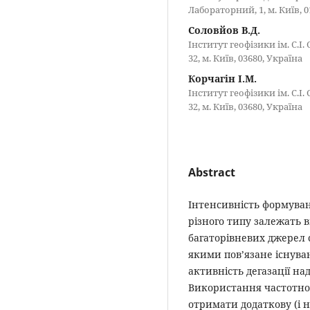
Лабораторний, 1, м. Київ, 0
Соловйов В.Д.
Інститут геофізики ім. С.І
32, м. Київ, 03680, Україна
Корчагін І.М.
Інститут геофізики ім. С.І
32, м. Київ, 03680, Україна
Abstract
Інтенсивність формуван
різного типу залежать в
багаторівневих джерел 
якими пов’язане існув
активність дегазації над
Використання частотно-
отримати додаткову (і 