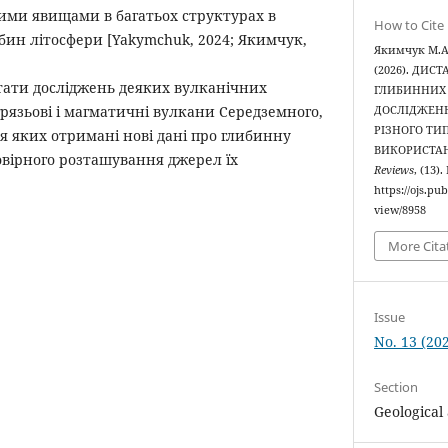
ими явищами в багатьох структурах в
How to Cite
бин літосфери [Yakymchuk, 2024; Якимчук,
Якимчук М.А.
(2026). ДИС
тати досліджень деяких вулканічних
ГЛИБИННИХ
грязьові і магматичні вулкани Середземного,
ДОСЛІДЖЕНН
РІЗНОГО ТИ
для яких отримані нові дані про глибинну
ВИКОРИСТАН
мовірного розташування джерел їх
Reviews
, (13)
https://ojs.pu
view/8958
More Cita
Issue
No. 13 (20
Section
Geological