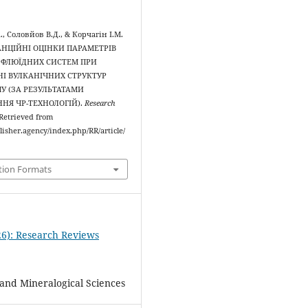
, Соловйов В.Д., & Корчагін І.М.
ТАНЦІЙНІ ОЦІНКИ ПАРАМЕТРІВ
 ФЛЮЇДНИХ СИСТЕМ ПРИ
І ВУЛКАНІЧНИХ СТРУКТУР
ПУ (ЗА РЕЗУЛЬТАТАМИ
НЯ ЧР-ТЕХНОЛОГІЙ).
Research
. Retrieved from
blisher.agency/index.php/RR/article/
tion Formats
26): Research Reviews
 and Mineralogical Sciences