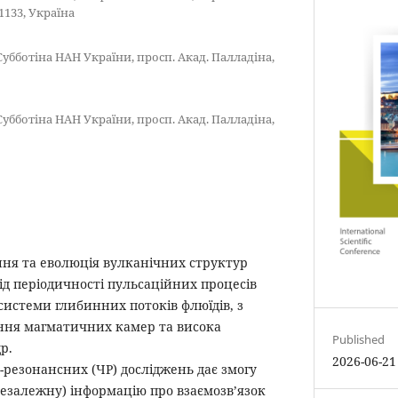
1133, Україна
. Субботіна НАН України, просп. Акад. Палладіна,
. Субботіна НАН України, просп. Акад. Палладіна,
ня та еволюція вулканічних структур
ід періодичності пульсаційних процесів
системи глибинних потоків флюїдів, з
ання магматичних камер та висока
Published
р.
2026-06-21
резонансних (ЧР) досліджень дає змогу
незалежну) інформацію про взаємозв’язок