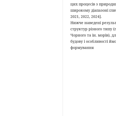
цих процесів з природн
широкому діапазоні гли
2021, 2022, 2024].
Нижче наведені резуль
структур різного типу (
Чорного та ін. морів), 
будову і особливості й
формування