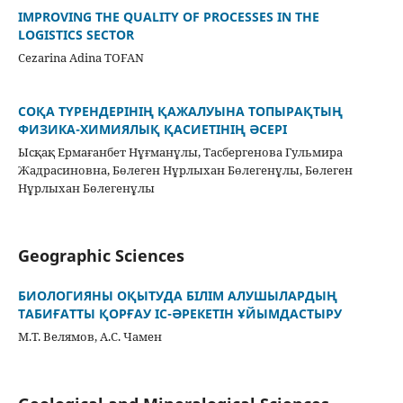
IMPROVING THE QUALITY OF PROCESSES IN THE
LOGISTICS SECTOR
Cezarina Adina TOFAN
СОҚА ТҮРЕНДЕРІНІҢ ҚАЖАЛУЫНА ТОПЫРАҚТЫҢ
ФИЗИКА-ХИМИЯЛЫҚ ҚАСИЕТІНІҢ ӘСЕРІ
Ысқақ Ермағанбет Нұғманұлы, Тасбергенова Гульмира
Жадрасиновна, Бөлеген Нұрлыхан Бөлегенұлы, Бөлеген
Нұрлыхан Бөлегенұлы
Geographic Sciences
БИОЛОГИЯНЫ ОҚЫТУДА БІЛІМ АЛУШЫЛАРДЫҢ
ТАБИҒАТТЫ ҚОРҒАУ ІС-ӘРЕКЕТІН ҰЙЫМДАСТЫРУ
М.Т. Велямов, А.С. Чамен