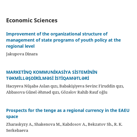
Economic Sciences
Improvement of the organizational structure of
management of state programs of youth policy at the
regional level
Jakupova Dinara
MARKETİNQ KOMMUNİKASİYA SİSTEMİNİN
TƏKMİLLƏŞDİRİLMƏSİ İSTİQAMƏTLƏRİ
Hacıyeva Nüşabə Aslan qızı, Babakişiyeva Sevinc Firuddin qızı,
Abbasova Günel Əhməd qızı, Gözəlov Rahib Rauf oğlu
Prospects for the tenge as a regional currency in the EAEU
space
Zharaskyzy A., Shakenova M., Kabdosov A., Bekzatov Sh., R. K.
Serkebaeva