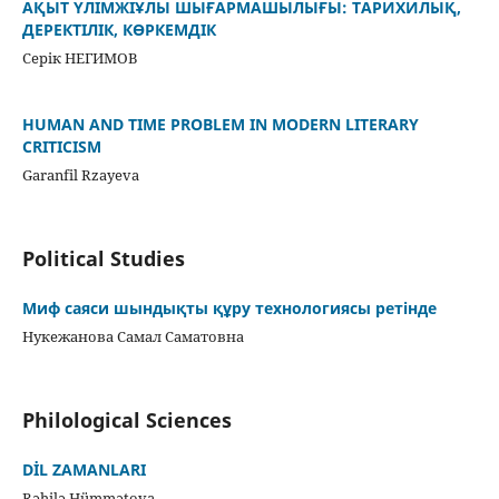
АҚЫТ ҮЛІМЖІҰЛЫ ШЫҒАРМАШЫЛЫҒЫ: ТАРИХИЛЫҚ,
ДЕРЕКТІЛІК, КӨРКЕМДІК
Серік НЕГИМОВ
HUMAN AND TIME PROBLEM IN MODERN LITERARY
CRITICISM
Garanfil Rzayeva
Political Studies
Миф саяси шындықты құру технологиясы ретінде
Нукежанова Самал Саматовна
Philological Sciences
DİL ZAMANLARI
Rəhilə Hümmətova