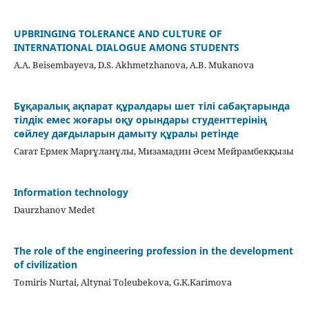
UPBRINGING TOLERANCE AND CULTURE OF
INTERNATIONAL DIALOGUE AMONG STUDENTS
A.A. Beisembayeva, D.S. Akhmetzhanova, A.B. Mukanova
Бұқаралық ақпарат құралдары шет тілі сабақтарында
тілдік емес жоғары оқу орындары студенттерінің
сөйлеу дағдыларын дамыту құралы ретінде
Сағат Ермек Марғұланұлы, Мизамадин Әсем Мейрамбекқызы
Information technology
Daurzhanov Medet
The role of the engineering profession in the development
of civilization
Tomiris Nurtai, Altynai Toleubekova, G.K.Karimova