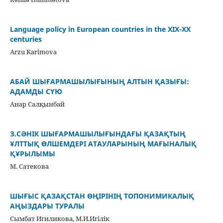
Language policy in European countries in the XIX-XX
centuries
Arzu Karimova
АБАЙ ШЫҒАРМАШЫЛЫҒЫНЫҢ АЛТЫН ҚАЗЫҒЫ:
АДАМДЫ СҮЮ
Анар Салқынбай
З.СӘНІК ШЫҒАРМАШЫЛЫҒЫНДАҒЫ ҚАЗАҚТЫҢ
ҰЛТТЫҚ ӨЛШЕМДЕРІ АТАУЛАРЫНЫҢ МАҒЫНАЛЫҚ
ҚҰРЫЛЫМЫ
М. Сатекова
ШЫҒЫС ҚАЗАҚСТАН ӨҢІРІНІҢ ТОПОНИМИКАЛЫҚ
АҢЫЗДАРЫ ТУРАЛЫ
Сымбат Игиликова, М.И.Игілік