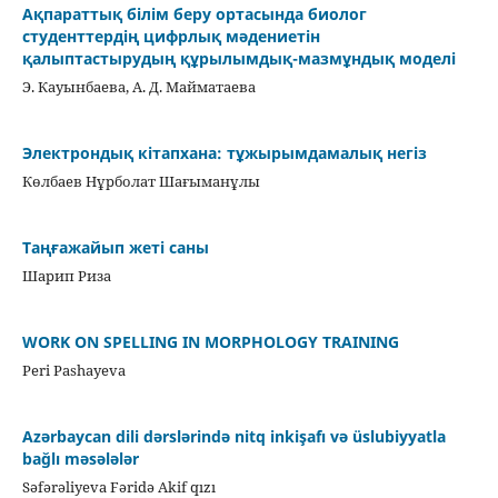
Ақпараттық білім беру ортасында биолог
студенттердің цифрлық мәдениетін
қалыптастырудың құрылымдық-мазмұндық моделі
Э. Кауынбаева, А. Д. Майматаева
Электрондық кітапхана: тұжырымдамалық негіз
Көлбаев Нұрболат Шағыманұлы
Таңғажайып жеті саны
Шарип Риза
WORK ON SPELLING IN MORPHOLOGY TRAINING
Peri Pashayeva
Azərbaycan dili dərslərində nitq inkişafı və üslubiyyatla
bağlı məsələlər
Səfərəliyeva Fəridə Akif qızı