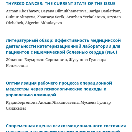
THYROID CANCER: THE CURRENT STATE OF THE ISSUE
Arman Khozhayev, Dayana Dilmukhametova, Dariga Dauletiyar,
Gulnur Altayeva, Zhansaya Serik, Aruzhan Yerbolatova, Arystan
Olzhabek, Aigerim Akbulayeva
Литературный обзор: Эффективность медицинской
деятельности катетеризационной лаборатории для
пациентов с ишемической болезнью сердца (ИБС)
Жакенов Бауыржан Серикович, Жусупова Гульзира
Кенжеевна
Оптимизация рабочего процесса операционной
медсестры через психологические подходы к
управлению командой
Кудайбергенова Аижан Жаканбаевна, Мусаева Гулнар
Саидкызы
Современная оценка психоэмоционального состояния
медсестер в отделении реанимации и интенсивной