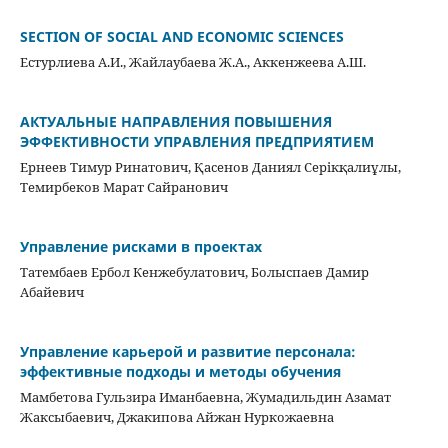
SECTION OF SOCIAL AND ECONOMIC SCIENCES
Естурлиева А.И., Жайлаубаева Ж.А., Аккенжеева А.Ш.
АКТУАЛЬНЫЕ НАПРАВЛЕНИЯ ПОВЫШЕНИЯ
ЭФФЕКТИВНОСТИ УПРАВЛЕНИЯ ПРЕДПРИЯТИЕМ
Ернеев Тимур Ринатович, Қасенов Даниял Серікқалиұлы,
Темирбеков Марат Сайранович
Управление рисками в проектах
Татембаев Ербол Кенжебулатович, Болыспаев Дамир
Абайевич
Управление карьерой и развитие персонала:
эффективные подходы и методы обучения
Мамбетова Гульзира Иманбаевна, Жумадильдин Азамат
Жаксыбаевич, Джакипова Айжан Нуркожаевна