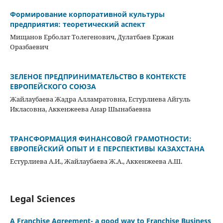
Формирование корпоративной культуры
предприятия: теоретический аспект
Мищанов Ерболат Толегенович, Дулатбаев Ержан
Оразбаевич
ЗЕЛЕНОЕ ПРЕДПРИНИМАТЕЛЬСТВО В КОНТЕКСТЕ
ЕВРОПЕЙСКОГО СОЮЗА
Жайлаубаева Жадра Алламратовна, Естурлиева Айгуль
Икласовна, Аккенжеева Анар Шынабаевна
ТРАНСФОРМАЦИЯ ФИНАНСОВОЙ ГРАМОТНОСТИ:
ЕВРОПЕЙСКИЙ ОПЫТ И Е ПЕРСПЕКТИВЫ КАЗАХСТАНА
Естурлиева А.И., Жайлаубаева Ж.А., Аккенжеева А.Ш.
Legal Sciences
A Franchise Agreement- a good way to Franchise Business