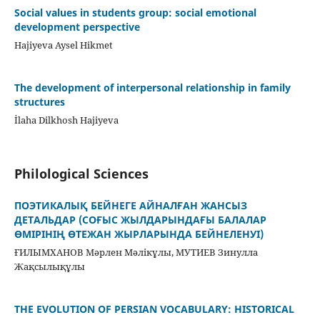
Social values in students group: social emotional
development perspective
Hajiyeva Aysel Hikmet
The development of interpersonal relationship in family
structures
İlaha Dilkhosh Hajiyeva
Philological Sciences
ПОЭТИКАЛЫҚ БЕЙНЕГЕ АЙНАЛҒАН ЖАНСЫЗ
ДЕТАЛЬДАР (СОҒЫС ЖЫЛДАРЫНДАҒЫ БАЛАЛАР
ӨМІРІНІҢ ӨТЕЖАН ЖЫРЛАРЫНДА БЕЙНЕЛЕНУІ)
ҒИЛЫМХАНОВ Мәрлен Мәлікұлы, МУТИЕВ Зинулла
Жақсылықұлы
THE EVOLUTION OF PERSIAN VOCABULARY: HISTORICAL