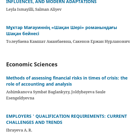
INFLUENCES, AND MODERN ADAPTATIONS
Leyla Ismayilli, Salman Aliyev
Мұхтар Мағауиннің «Шақан Шері» романындағы
Шақан бейнесі
Толеубаева Камшат Аманбаевна, Сакенов Ержан Нурланович
Economic Sciences
Methods of assessing financial risks in times of crisis: the
role of accounting and analysis
Ashimkanova Symbat Baglankyzy, Joldybayeva Saule
Esengeldyevna
EMPLOYERS ' QUALIFICATION REQUIREMENTS: CURRENT
CHALLENGES AND TRENDS
Ibrayeva A. R.