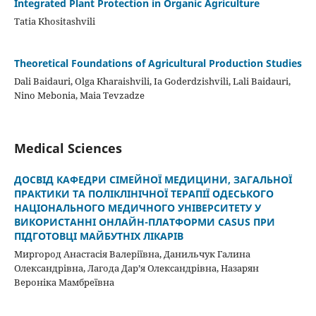
Integrated Plant Protection in Organic Agriculture
Tatia Khositashvili
Theoretical Foundations of Agricultural Production Studies
Dali Baidauri, Olga Kharaishvili, Ia Goderdzishvili, Lali Baidauri,
Nino Mebonia, Maia Tevzadze
Medical Sciences
ДОСВІД КАФЕДРИ СІМЕЙНОЇ МЕДИЦИНИ, ЗАГАЛЬНОЇ
ПРАКТИКИ ТА ПОЛІКЛІНІЧНОЇ ТЕРАПІЇ ОДЕСЬКОГО
НАЦІОНАЛЬНОГО МЕДИЧНОГО УНІВЕРСИТЕТУ У
ВИКОРИСТАННІ ОНЛАЙН-ПЛАТФОРМИ CASUS ПРИ
ПІДГОТОВЦІ МАЙБУТНІХ ЛІКАРІВ
Миргород Анастасія Валеріївна, Данильчук Галина
Олександрівна, Лагода Дар’я Олександрівна, Назарян
Вероніка Мамбреївна