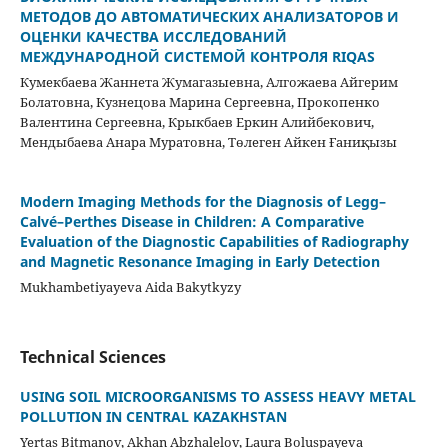
МЕТОДОВ ДО АВТОМАТИЧЕСКИХ АНАЛИЗАТОРОВ И
ОЦЕНКИ КАЧЕСТВА ИССЛЕДОВАНИЙ
МЕЖДУНАРОДНОЙ СИСТЕМОЙ КОНТРОЛЯ RIQAS
Кумекбаева Жаннета Жумагазыевна, Алгожаева Айгерим
Болатовна, Кузнецова Марина Сергеевна, Прокопенко
Валентина Сергеевна, Крыкбаев Еркин Алийбекович,
Мендыбаева Анара Муратовна, Төлеген Айкен Ғаниқызы
Modern Imaging Methods for the Diagnosis of Legg–
Calvé–Perthes Disease in Children: A Comparative
Evaluation of the Diagnostic Capabilities of Radiography
and Magnetic Resonance Imaging in Early Detection
Mukhambetiyayeva Aida Bakytkyzy
Technical Sciences
USING SOIL MICROORGANISMS TO ASSESS HEAVY METAL
POLLUTION IN CENTRAL KAZAKHSTAN
Yertas Bitmanov, Akhan Abzhalelov, Laura Boluspayeva