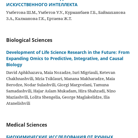
ИСКУССТВЕННОГО ИНТЕЛЛЕКТА
Умбетова Ш.М., Умбетов У.У., Курманбаев Г.Б., Баймаханова
З.А., Калманова Г.К., Ертаева Ж.Т.
Biological Sciences
Development of Life Science Research in the Future: From
Expanding Omics to Predictive, Integrative, and Causal
Biology
David Aphkhazava, Maia Nozadze, Iuri Migriauli, Ketevan
Chakhnashvili, Mzia Tsiklauri, Manana Makharadze, Maia
Berodze, Nodar Sulashvili, Giorgi Margvelani, Tamuna
Samadashvili, Hajar Aslam Mukadam, Hira Shahzadi, Nino
Maziashvili, Lolita Shengelia, George Maglakelidze, Ilia
Atanelishvili
Medical Sciences
БИОХИМИЧЕСКИЕ ИССЛЕДОВАНИЯ ОТ РУЧНЫХ